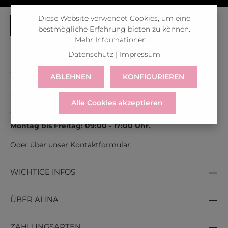
Diese Website verwendet Cookies, um eine
bestmögliche Erfahrung bieten zu können.
Mehr Informationen ...
Datenschutz
|
Impressum
Kontaktiere uns unter der gratis Rufnummer:
Österreich:
0043 800 366 60 33
ABLEHNEN
KONFIGURIEREN
Deutschland:
0049 800 366 60 33
Schweiz:
0041 800 366 603
Alle Cookies akzeptieren
Wir sind für dich erreichbar:
Montag bis Freitag: 09:00 - 17:00 Uhr.
Oder über unser
Kontaktformular
.
WICHTIGE INFOS
ÜBER ALINA
ZAHLUNGSARTEN