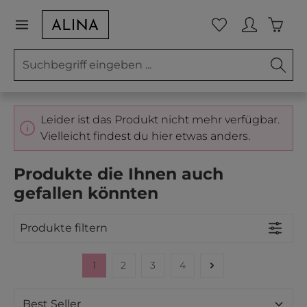
Zum Hauptinhalt springen
Waren
Du hast 0 Prod
Leider ist das Produkt nicht mehr verfügbar.
Vielleicht findest du hier etwas anders.
Produkte die Ihnen auch
gefallen könnten
Produkte filtern
1
2
3
4
Seite
Seite
Seite
Seite