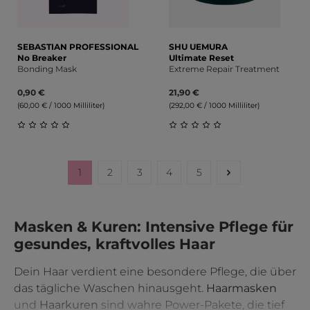
SEBASTIAN PROFESSIONAL
SHU UEMURA
No Breaker
Ultimate Reset
Bonding Mask
Extreme Repair Treatment
0,90 €
21,90 €
(60,00 € / 1000 Milliliter)
(292,00 € / 1000 Milliliter)
Durchschnittliche Bewertung von 0 von 5 Sternen
Durchschnittliche Bewert
1
2
3
4
5
Seite
Seite
Seite
Seite
Seite
Masken & Kuren: Intensive Pflege für
gesundes, kraftvolles Haar
Dein Haar verdient eine besondere Pflege, die über
das tägliche Waschen hinausgeht.
Haarmasken
und
Haarkuren
sind wahre Power-Pakete, die tief