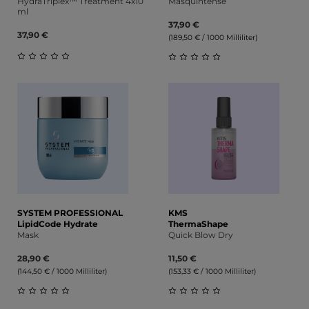
HydraTriplex™ Treatment 4x10
Masquintense
ml
37,90 €
37,90 €
(189,50 € / 1000 Milliliter)
Durchschnittliche Bewertung von 0 von 5 Sternen
Durchschnittliche Bewert
SYSTEM PROFESSIONAL
KMS
LipidCode Hydrate
ThermaShape
Mask
Quick Blow Dry
28,90 €
11,50 €
(144,50 € / 1000 Milliliter)
(153,33 € / 1000 Milliliter)