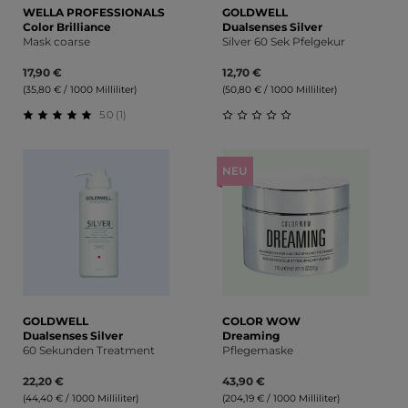
WELLA PROFESSIONALS
GOLDWELL
Color Brilliance
Dualsenses Silver
Mask coarse
Silver 60 Sek Pfelgekur
17,90 €
12,70 €
(35,80 € / 1000 Milliliter)
(50,80 € / 1000 Milliliter)
5.0 (1)
Durchschnittliche Bewertung von 5 von 5 Sternen
Durchschnittliche Bewert
NEU
GOLDWELL
COLOR WOW
Dualsenses Silver
Dreaming
60 Sekunden Treatment
Pflegemaske
22,20 €
43,90 €
(44,40 € / 1000 Milliliter)
(204,19 € / 1000 Milliliter)