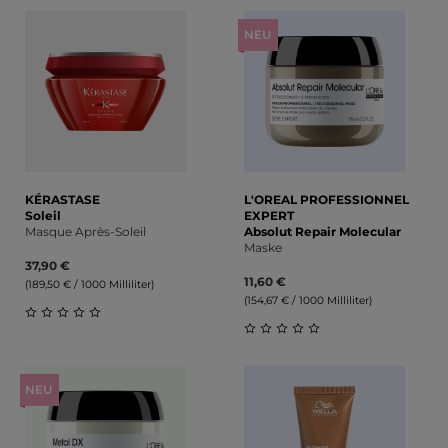
Durchschnittliche Bewertung von 0 von 5 Sternen
Durchschnittliche Bewert
NEU
KÉRASTASE
L'OREAL PROFESSIONNEL
Soleil
EXPERT
Masque Après-Soleil
Absolut Repair Molecular
Maske
37,90 €
11,60 €
(189,50 € / 1000 Milliliter)
(154,67 € / 1000 Milliliter)
Durchschnittliche Bewertung von 0 von 5 Sternen
Durchschnittliche Bewert
NEU