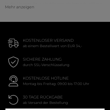
in die Haarstruktur eindringen, sie intensiv nähren,
Mehr anzeigen
reparieren und stärken. Ob trockenes, strapaziertes,
coloriertes oder feines Haar – mit der richtigen
Maske oder Kur schenkst du deinem Haar genau
das, was es braucht, um gesund, glänzend und
vital auszusehen.
KOSTENLOSER VERSAND
ab einem Bestellwert von EUR 34,-
Warum sind Haarmasken und Kuren so
wichtig?
SICHERE ZAHLUNG
durch SSL-Verschlüsselung
Im Alltag ist unser Haar zahlreichen Belastungen
ausgesetzt: UV-Strahlung, Hitze
KOSTENLOSE HOTLINE
durch
Stylinggeräte
, Umwelteinflüsse oder
Montag bis Freitag: 09:00 bis 17:00 Uhr
chemische Behandlungen wie
Färben
und
Blondieren. Diese Faktoren können das Haar
30 TAGE RÜCKGABE
austrocknen, spröde machen und die Struktur
ab Versand der Bestellung
schädigen.
Masken und Kuren
wirken dem gezielt
entgegen. Sie reparieren geschädigte Stellen,