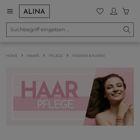
Zum Hauptinhalt springen
Waren
Du hast 0 Prod
HOME
HAARE
PFLEGE
MASKEN & KUREN