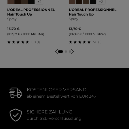
+2
+2
L'OREAL PROFESSIONNEL
L'OREAL PROFESSIONNEL
Hair Touch Up
Hair Touch Up
Spray
Spray
13,70 €
13,70 €
(182,67 € / 1000 Milliliter)
(182,67 € / 1000 Milliliter)
5.0 (1)
5.0 (1)
Durchschnittliche Bewertung von 5 von 5 Sternen
Durchschnittliche Bewert
KOSTENLOSER VERSAND
ab einem Bestellwert von EUR 34,-
SICHERE ZAHLUNG
durch SSL-Verschlüsselung