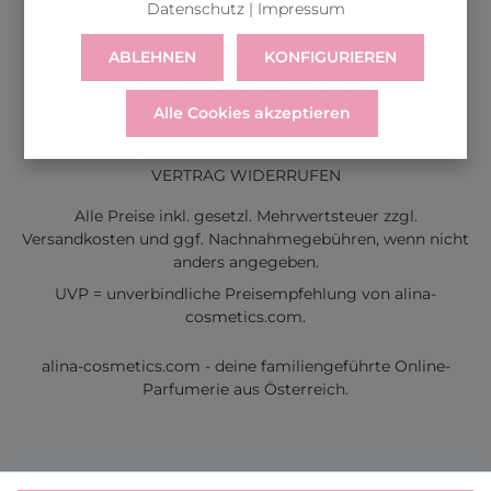
Datenschutz
|
Impressum
ABLEHNEN
KONFIGURIEREN
Alle Cookies akzeptieren
LIEFERUNG
WIDERRUF
SERVICE & HILFE
VERTRAG WIDERRUFEN
Alle Preise inkl. gesetzl. Mehrwertsteuer zzgl.
Versandkosten
und ggf. Nachnahmegebühren, wenn nicht
anders angegeben.
UVP = unverbindliche Preisempfehlung von alina-
cosmetics.com.
alina-cosmetics.com - deine familiengeführte Online-
Parfumerie aus Österreich.