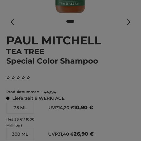
PAUL MITCHELL
TEA TREE
Special Color Shampoo
Durchschnittliche Bewertung von 0 von 5 Sternen
Produktnummer:
144994
Lieferzeit 8 WERKTAGE
10,90 €
75 ML
UVP
14,20 €
(145,33 € / 1000
Milliliter)
26,90 €
300 ML
UVP
31,40 €