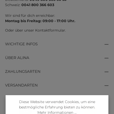
Schweiz:
0041 800 366 603
Wir sind für dich erreichbar:
Montag bis Freitag: 09:00 - 17:00 Uhr.
Oder über unser
Kontaktformular
.
WICHTIGE INFOS
ÜBER ALINA
ZAHLUNGSARTEN
VERSANDARTEN
Diese Website verwendet Cookies, um eine
bestmögliche Erfahrung bieten zu können.
Mehr Informationen ...