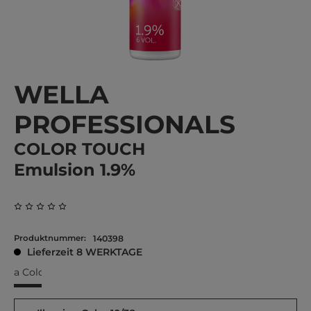
WELLA
PROFESSIONALS
COLOR TOUCH
Emulsion 1.9%
Durchschnittliche Bewertung von 0 von 5 Sternen
Produktnummer:
140398
Lieferzeit 8 WERKTAGE
mina Color 10/38