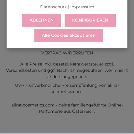
Datenschutz
|
Impressum
ABLEHNEN
KONFIGURIEREN
Alle Cookies akzeptieren
LIEFERUNG
WIDERRUF
SERVICE & HILFE
VERTRAG WIDERRUFEN
Alle Preise inkl. gesetzl. Mehrwertsteuer zzgl.
Versandkosten
und ggf. Nachnahmegebühren, wenn nicht
anders angegeben.
UVP = unverbindliche Preisempfehlung von alina-
cosmetics.com.
alina-cosmetics.com - deine familiengeführte Online-
Parfumerie aus Österreich.