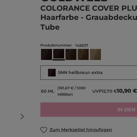
COLORANCE COVER PLU
Haarfarbe - Grauabdecku
Tube
Produktnummer:
142637
5NN hellbraun extra
4NN mittelbraun extra
6NN dunkelblond extra
7NN mittelblond extra
8NN hellblond extr
5NN hellbraun extra
(181,67 € / 1000
10,90 
60 ML
UVP
12,70 €
Milliliter)
IN DE
Zum Merkzettel hinzufügen