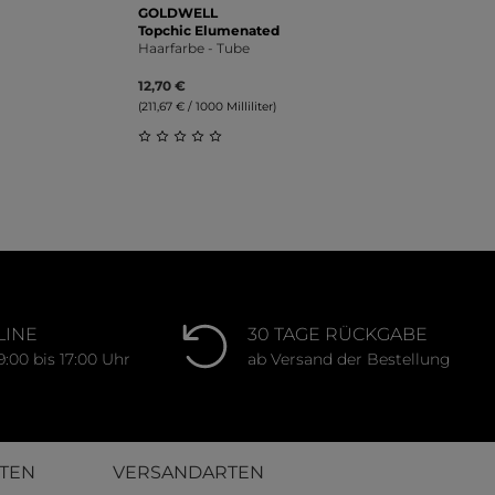
GOLDWELL
Topchic Elumenated
Haarfarbe - Tube
12,70 €
(211,67 € / 1000 Milliliter)
ung von 5 von 5 Sternen
Durchschnittliche Bewertung von 0 von 
LINE
30 TAGE RÜCKGABE
9:00 bis 17:00 Uhr
ab Versand der Bestellung
TEN
VERSANDARTEN