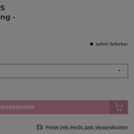
Durchschnittl
S
ng -
sofort lieferbar
a
€
N WARENKORB
Preise inkl. MwSt. zzgl. Versandkosten