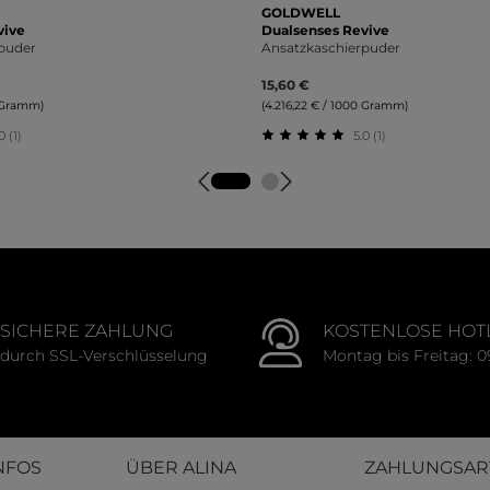
GOLDWELL
vive
Dualsenses Revive
puder
Ansatzkaschierpuder
15,60 €
0 Gramm)
(4.216,22 € / 1000 Gramm)
0 (1)
5.0 (1)
tliche Bewertung von 5 von 5 Sternen
Durchschnittliche Bewert
SICHERE ZAHLUNG
KOSTENLOSE HOT
durch SSL-Verschlüsselung
Montag bis Freitag: 0
NFOS
ÜBER ALINA
ZAHLUNGSAR