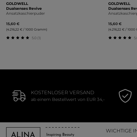
GOLDWELL
GOLDWELL
Dualsenses Revive
Dualsenses Re
Ansatzkaschierpuder
Ansatzkaschier
15,60 €
15,60 €
(4.216,22 € / 1000 Gramm)
(4.216,22 € / 100
5.0 (1)
5.
Durchschnittliche Bewertung von 5 von 5 Sternen
Durchschnit
KOSTENLOSER VERSAND
ab einem Bestellwert von EUR 34,-
WICHTIGE I