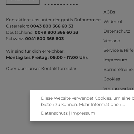
AGBs
Kontaktiere uns unter der gratis Rufnummer:
Widerruf
Österreich:
0043 800 366 60 33
Datenschutz
Deutschland:
0049 800 366 60 33
Schweiz:
0041 800 366 603
Versand
Service & Hilfe
Wir sind für dich erreichbar:
Montag bis Freitag: 09:00 - 17:00 Uhr.
Impressum
Oder über unser
Kontaktformular
.
Barrierefreihe
Cookies
Vertrag wider
Diese Website verwendet Cookies, um eine 
bieten zu können.
Mehr Informationen ...
Datenschutz
|
Impressum