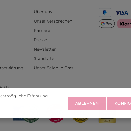
Über uns
Unser Versprechen
Karriere
Presse
Newsletter
Standorte
itserklärung
Unser Salon in Graz
rufen
bestmögliche Erfahrung
ABLEHNEN
KONFIG