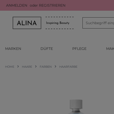
ANMELDEN
oder
REGISTRIEREN
m Hauptinhalt springen
Zur Suche springen
Zur Hauptnavigation springen
MARKEN
DÜFTE
PFLEGE
MAK
HOME
HAARE
FARBEN
HAARFARBE
Bildergalerie überspringen