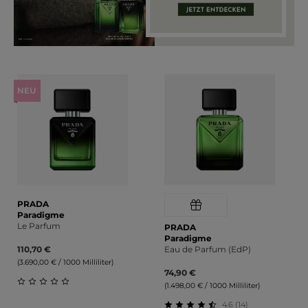
Produktgalerie überspringen
NEU
PRADA
Paradigme
Le Parfum
PRADA
Paradigme
110,70 €
Eau de Parfum (EdP)
(3.690,00 € / 1000 Milliliter)
74,90 €
(1.498,00 € / 1000 Milliliter)
Durchschnittliche Bewertung von 0 von 5 Sternen
4.6 (14)