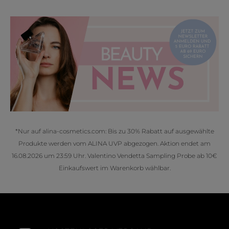
*Nur auf alina-cosmetics.com: Bis zu 30% Rabatt auf ausgewählte
Produkte werden vom ALINA UVP abgezogen. Aktion endet am
16.08.2026 um 23:59 Uhr. Valentino Vendetta Sampling Probe ab 10€
Einkaufswert im Warenkorb wählbar.