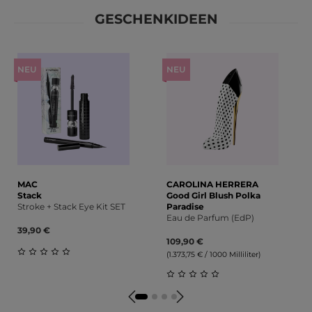
GESCHENKIDEEN
Produktgalerie überspringen
NEU
NEU
MAC
CAROLINA HERRERA
Stack
Good Girl Blush Polka
Stroke + Stack Eye Kit SET
Paradise
Eau de Parfum (EdP)
39,90 €
109,90 €
(1.373,75 € / 1000 Milliliter)
Durchschnittliche Bewertung von 0 von 5 Sternen
Durchschnittliche Bewert