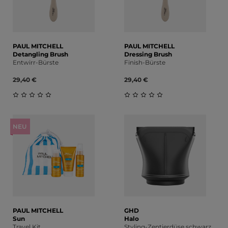
PAUL MITCHELL
PAUL MITCHELL
Detangling Brush
Dressing Brush
Entwirr-Bürste
Finish-Bürste
29,40 €
29,40 €
Durchschnittliche Bewertung von 0 von 5 Sternen
Durchschnittliche Bewert
NEU
PAUL MITCHELL
GHD
Sun
Halo
Travel Kit
Styling-Zentierdüse schwarz