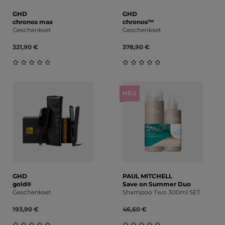
GHD
GHD
chronos max
chronos™
Geschenkset
Geschenkset
321,90 €
378,90 €
Durchschnittliche Bewertung von 0 von 5 Sternen
Durchschnittliche Bewert
NEU
GHD
PAUL MITCHELL
gold®
Save on Summer Duo
Geschenkset
Shampoo Two 300ml SET
193,90 €
46,60 €