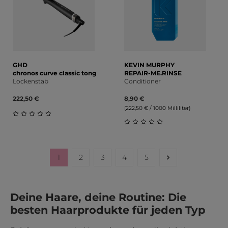
GHD
KEVIN MURPHY
chronos curve classic tong
REPAIR-ME.RINSE
Lockenstab
Conditioner
222,50 €
8,90 €
(222,50 € / 1000 Milliliter)
Durchschnittliche Bewertung von 0 von 5 Sternen
Durchschnittliche Bewert
1
2
3
4
5
Seite
Seite
Seite
Seite
Seite
Deine Haare, deine Routine: Die
besten Haarprodukte für jeden Typ