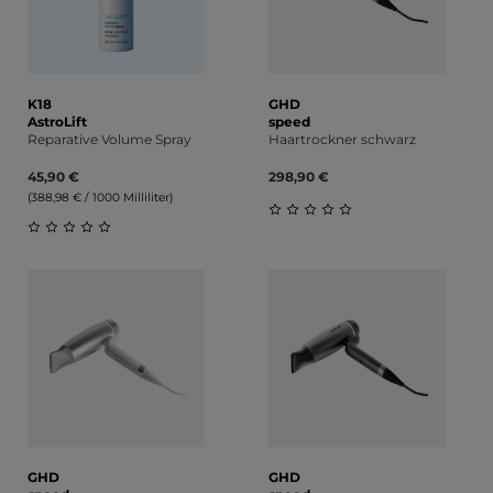
K18
GHD
AstroLift
speed
Reparative Volume Spray
Haartrockner schwarz
45,90 €
298,90 €
(388,98 € / 1000 Milliliter)
Durchschnittliche Bewert
Durchschnittliche Bewertung von 0 von 5 Sternen
GHD
GHD