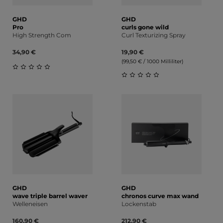
GHD
GHD
Pro
curls gone wild
High Strength Com
Curl Texturizing Spray
34,90 €
19,90 €
(99,50 € / 1000 Milliliter)
Durchschnittliche Bewertung von 0 von 5 Sternen
Durchschnittliche Bewert
GHD
GHD
wave triple barrel waver
chronos curve max wand
Welleneisen
Lockenstab
160,90 €
212,90 €