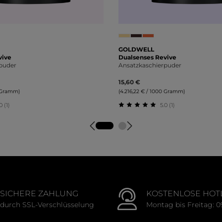
GOLDWELL
vive
Dualsenses Revive
puder
Ansatzkaschierpuder
15,60 €
0 Gramm)
(4.216,22 € / 1000 Gramm)
0 (1)
5.0 (1)
tliche Bewertung von 5 von 5 Sternen
Durchschnittliche Bewert
SICHERE ZAHLUNG
KOSTENLOSE HOT
durch SSL-Verschlüsselung
Montag bis Freitag: 0