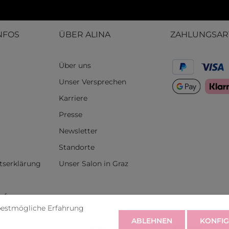
NFOS
ÜBER ALINA
ZAHLUNGSAR
Über uns
Unser Versprechen
Karriere
Presse
Newsletter
Standorte
itserklärung
Unser Salon in Graz
rufen
bestmögliche Erfahrung
ABLEHNEN
KONFIG