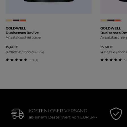
GOLDWELL
GOLDWELL
Dualsenses Revive
Dualsenses Re
Ansatzkaschierpuder
Ansatzkaschier
15,60 €
15,60 €
(4.216,22 € / 1000 Gramm)
(4.216,22 € / 100
5.0 (1)
5.
Durchschnittliche Bewertung von 5 von 5 Sternen
Durchschnit
KOSTENLOSER VERSAND
ab einem Bestellwert von EUR 34,-