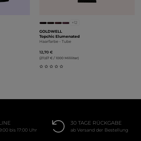
+12
GOLDWELL
Topchic Elumenated
Haarfarbe - Tube
12,70 €
(211,67 € / 1000 Milliliter)
ung von 5 von 5 Sternen
Durchschnittliche Bewertung von 0 von 
LINE
30 TAGE RÜCKGABE
9:00 bis 17:00 Uhr
ab Versand der Bestellung