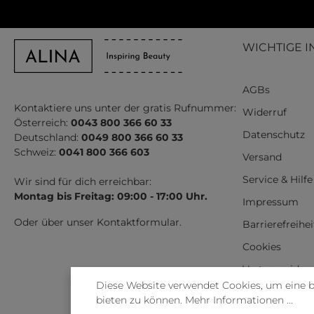
WICHTIGE I
AGBs
Kontaktiere uns unter der gratis Rufnummer:
Widerruf
Österreich:
0043 800 366 60 33
Datenschutz
Deutschland:
0049 800 366 60 33
Schweiz:
0041 800 366 603
Versand
Service & Hilfe
Wir sind für dich erreichbar:
Montag bis Freitag: 09:00 - 17:00 Uhr.
Impressum
Oder über unser
Kontaktformular
.
Barrierefreihe
Cookies
Vertrag wider
Diese Website verwendet Cookies, um eine 
bieten zu können.
Mehr Informationen ...