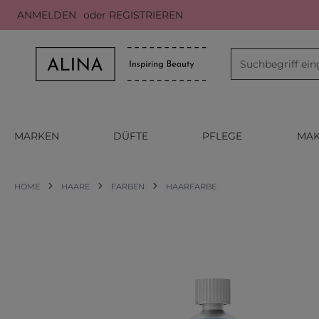
ANMELDEN
oder
REGISTRIEREN
m Hauptinhalt springen
Zur Suche springen
Zur Hauptnavigation springen
MARKEN
DÜFTE
PFLEGE
MAK
HOME
HAARE
FARBEN
HAARFARBE
Bildergalerie überspringen