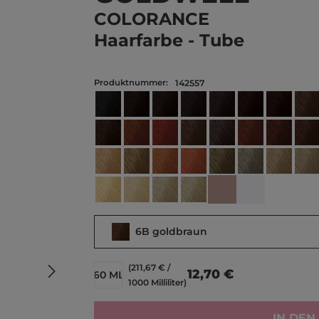
COLORANCE
Haarfarbe - Tube
Produktnummer:
142557
2A blau schwarz
2N schwarz
3N dunkelbraun
4BP pearly couture brau
4N mittelbraun
4R dunkel-mah
4V zykl
5B
6BP pearly couture braun hell
6K kupfer brillant
6KR granatapfel
6N dunkelblond
6SB silber braun
6KG kupfergo
6R maha
6R
8G goldblond
8GB saharablond hellbeige
8K kupferblond hell
8OR hellbond orange-rot
8SB silber blond
8CA cool hell
8N hell
9B
10G champagner blond
10N extra hellblond
10P pastell-perlblond
10V pastell-violablond
10BV extra hellblon
Clear clear
6B goldbraun
(211,67 € /
12,70 €
60 ML
1000 Milliliter)
IN DE