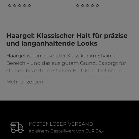
Durchschnittliche Bewertung von 0 von 5 Sternen
Durchschnittliche Bewert
Haargel: Klassischer Halt für präzise
und langanhaltende Looks
Haargel
ist ein absoluter Klassiker im
Styling
-
Bereich – und das aus gutem Grund. Es sorgt für
starken bis extrem starken Halt, klare Definition
und präzise Looks, die den ganzen Tag über
Mehr anzeigen
makellos halten. Egal ob glatte, elegante Frisuren,
ein lässiger Wet-Look oder perfekt strukturierte
Strähnen – mit einem hochwertigen
Haargel
gelingt dir jedes Haarstyling im Handumdrehen.
KOSTENLOSER VERSAND
Bei Alina Cosmetics findest du eine sorgfältig
ab einem Bestellwert von EUR 34,-
ausgewählte Palette an Haargelen für