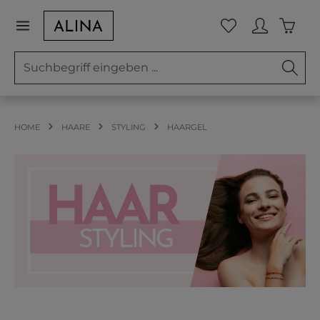
Zum Hauptinhalt springen
Waren
Du hast 0 Prod
HOME
HAARE
STYLING
HAARGEL