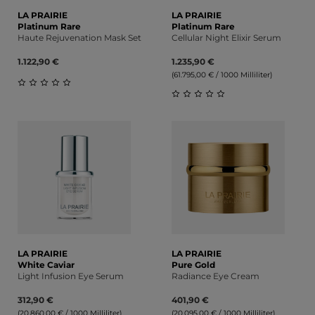
LA PRAIRIE
LA PRAIRIE
Platinum Rare
Platinum Rare
Haute Rejuvenation Mask Set
Cellular Night Elixir Serum
1.122,90 €
1.235,90 €
(61.795,00 € / 1000 Milliliter)
Durchschnittliche Bewertung von 0 von 5 Sternen
Durchschnittliche Bewert
LA PRAIRIE
LA PRAIRIE
White Caviar
Pure Gold
Light Infusion Eye Serum
Radiance Eye Cream
312,90 €
401,90 €
(20.860,00 € / 1000 Milliliter)
(20.095,00 € / 1000 Milliliter)