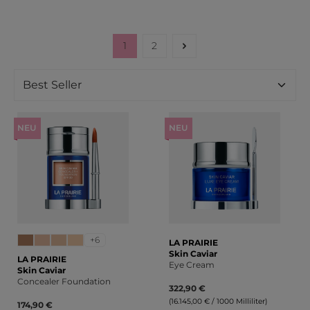
1
2
Seite
Seite
NEU
NEU
+6
LA PRAIRIE
Skin Caviar
LA PRAIRIE
Eye Cream
Skin Caviar
Concealer Foundation
322,90 €
(16.145,00 € / 1000 Milliliter)
174,90 €