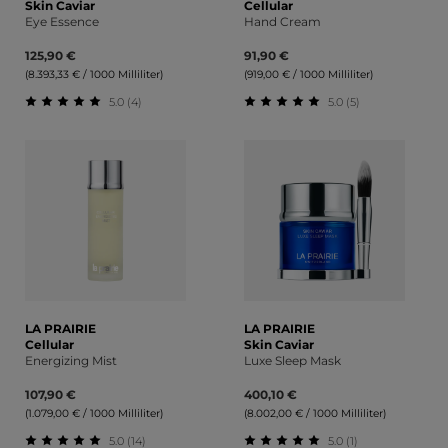
Skin Caviar
Cellular
Eye Essence
Hand Cream
125,90 €
91,90 €
(8.393,33 € / 1000 Milliliter)
(919,00 € / 1000 Milliliter)
5.0 (4)
5.0 (5)
Durchschnittliche Bewertung von 5 von 5 Sternen
Durchschnittliche Bewert
LA PRAIRIE
LA PRAIRIE
Cellular
Skin Caviar
Energizing Mist
Luxe Sleep Mask
107,90 €
400,10 €
(1.079,00 € / 1000 Milliliter)
(8.002,00 € / 1000 Milliliter)
5.0 (14)
5.0 (1)