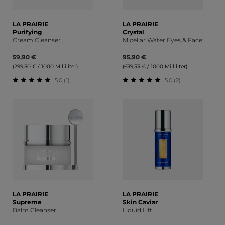
LA PRAIRIE
LA PRAIRIE
Purifying
Crystal
Cream Cleanser
Micellar Water Eyes & Face
59,90 €
95,90 €
(299,50 € / 1000 Milliliter)
(639,33 € / 1000 Milliliter)
5.0 (1)
5.0 (2)
Durchschnittliche Bewertung von 5 von 5 Sternen
Durchschnittliche Bewert
LA PRAIRIE
LA PRAIRIE
Supreme
Skin Caviar
Balm Cleanser
Liquid Lift