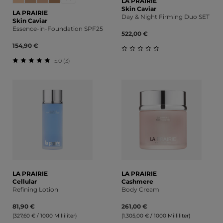
LA PRAIRIE
Skin Caviar
LA PRAIRIE
Day & Night Firming Duo SET
Skin Caviar
Essence-in-Foundation SPF25
522,00 €
154,90 €
5.0 (3)
Durchschnittliche Bewert
Durchschnittliche Bewertung von 5 von 5 Sternen
LA PRAIRIE
LA PRAIRIE
Cellular
Cashmere
Refining Lotion
Body Cream
81,90 €
261,00 €
(327,60 € / 1000 Milliliter)
(1.305,00 € / 1000 Milliliter)