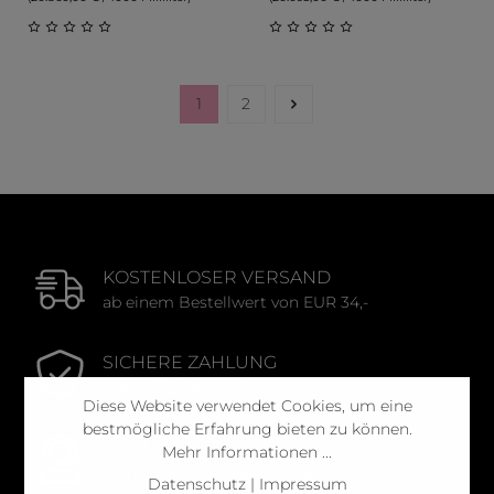
Durchschnittliche Bewertung von 0 von 5 Sternen
Durchschnittliche Bewert
1
2
Seite
Seite
KOSTENLOSER VERSAND
ab einem Bestellwert von EUR 34,-
SICHERE ZAHLUNG
durch SSL-Verschlüsselung
Diese Website verwendet Cookies, um eine
bestmögliche Erfahrung bieten zu können.
KOSTENLOSE HOTLINE
Mehr Informationen ...
Montag bis Freitag: 09:00 bis 17:00 Uhr
Datenschutz
|
Impressum