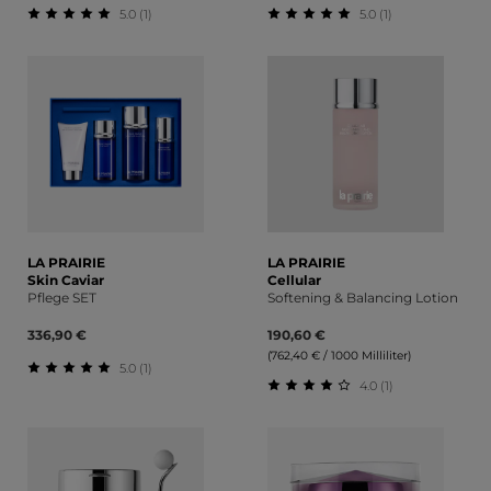
5.0 (1)
5.0 (1)
Durchschnittliche Bewertung von 5 von 5 Sternen
Durchschnittliche Bewert
LA PRAIRIE
LA PRAIRIE
Skin Caviar
Cellular
Pflege SET
Softening & Balancing Lotion
336,90 €
190,60 €
(762,40 € / 1000 Milliliter)
5.0 (1)
4.0 (1)
Durchschnittliche Bewertung von 5 von 5 Sternen
Durchschnittliche Bewert