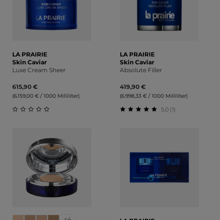
LA PRAIRIE
LA PRAIRIE
Skin Caviar
Skin Caviar
Luxe Cream Sheer
Absolute Filler
615,90 €
419,90 €
(6.159,00 € / 1000 Milliliter)
(6.998,33 € / 1000 Milliliter)
5.0 (1)
Durchschnittliche Bewertung von 0 von 5 Sternen
Durchschnittliche Bewert
+4