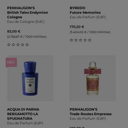
PENHALIGON'S
BYREDO
British Tales Endymion
Future Memories
Cologne
Eau de Parfum (EdP)
Eau de Cologne (EdC)
170,20 €
83,00 €
(3.404,00 € / 1000 Milliliter)
(2.766,67 € / 1000 Milliliter)
Durchschnittliche Bewert
Durchschnittliche Bewertung von 0 von 5 Sternen
NEU
ACQUA DI PARMA
PENHALIGON'S
BERGAMOTTO LA
Trade Routes Empressa
SPUGNATURA
Eau de Parfum (EdP)
Eau de Parfum (EdP)