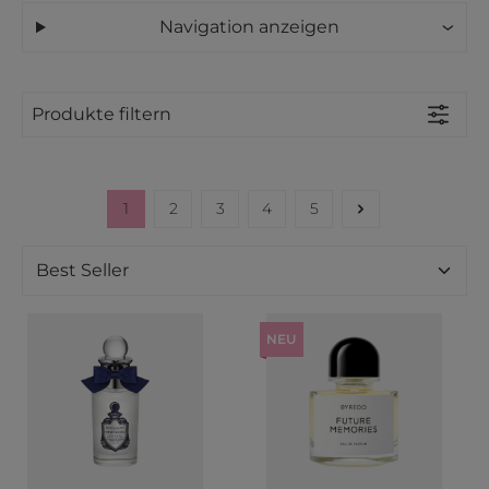
Navigation anzeigen
Produkte filtern
1
2
3
4
5
Seite
Seite
Seite
Seite
Seite
NEU