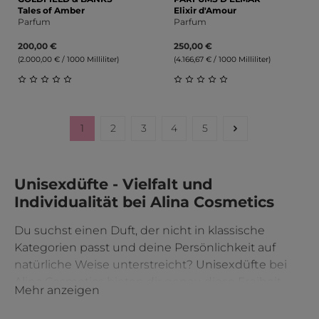
Tales of Amber
Elixir d'Amour
Parfum
Parfum
200,00 €
250,00 €
(2.000,00 € / 1000 Milliliter)
(4.166,67 € / 1000 Milliliter)
Durchschnittliche Bewertung von 0 von 5 Sternen
Durchschnittliche Bewert
1
2
3
4
5
Seite
Seite
Seite
Seite
Seite
Unisexdüfte - Vielfalt und
Individualität bei Alina Cosmetics
Du suchst einen Duft, der nicht in klassische
Kategorien passt und deine Persönlichkeit auf
natürliche Weise unterstreicht?
Unisexdüfte
bei
Alina Cosmetics bieten dir genau diese Freiheit.
Mehr anzeigen
Entdecke Parfums, die jenseits traditioneller
Geschlechterrollen begeistern. Individuell, vielseitig