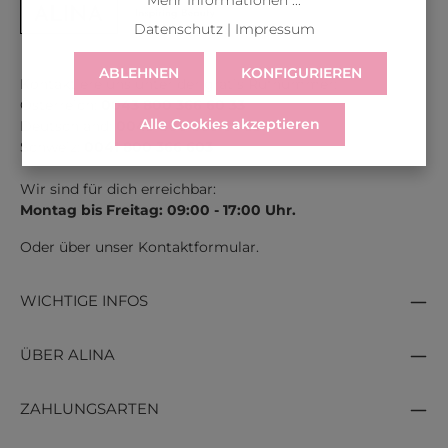
Mehr Informationen ...
vielseitige Kompositionen aus. Häufig enthalten
Datenschutz
|
Impressum
Unisexdüfte:
ABLEHNEN
KONFIGURIEREN
Frische Zitrusnoten
wie Bergamotte, Mandarine
Kontaktiere uns unter der gratis Rufnummer:
Österreich:
oder Grapefruit
0043 800 366 60 33
Alle Cookies akzeptieren
Deutschland:
0049 800 366 60 33
Aromatische Akzente
von Lavendel, Basilikum
Schweiz:
0041 800 366 603
oder Rosmarin
Holzige Nuancen
wie Sandelholz, Vetiver oder
Wir sind für dich erreichbar:
Zedernholz
Montag bis Freitag: 09:00 - 17:00 Uhr.
Grüne Noten
wie Feige, Gras oder Blätter
Oder über unser
Kontaktformular
.
Würzige Komponenten
wie Kardamom oder
Pfeffer
Subtile Blütennoten
, z. B. Neroli oder
WICHTIGE INFOS
Orangenblüte
Moschus und Ambra
für eine sanfte, hautnahe
ÜBER ALINA
Basis
ZAHLUNGSARTEN