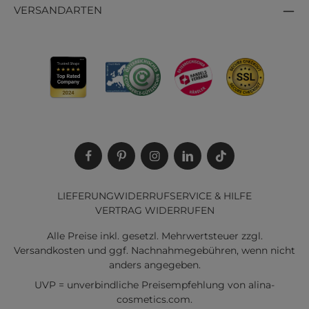
Ein Unisexduft kann frisch, erdig oder sogar leicht
VERSANDARTEN
blumig sein, immer mit dem Ziel, deine
Persönlichkeit zu unterstreichen und sich
individuell zu entfalten.
Sind alle Parfums Unisex? Können Männer
Unisex-Parfum tragen?
Nicht jedes Parfum ist automatisch
unisex
. Viele
Düfte sind bewusst für ein bestimmtes Geschlecht
komponiert. Doch Unisexdüfte geben dir die
Möglichkeit, frei zu wählen. Natürlich können
LIEFERUNG
WIDERRUF
SERVICE & HILFE
Männer und Frauen
Unisex-Parfum
tragen. Der
VERTRAG WIDERRUFEN
Duft soll zu dir passen, nicht zu einer Kategorie.
Alle Preise inkl. gesetzl. Mehrwertsteuer zzgl.
Probiere es aus und entdecke neue Facetten
Versandkosten
und ggf. Nachnahmegebühren, wenn nicht
deiner Persönlichkeit.
anders angegeben.
UVP = unverbindliche Preisempfehlung von alina-
cosmetics.com.