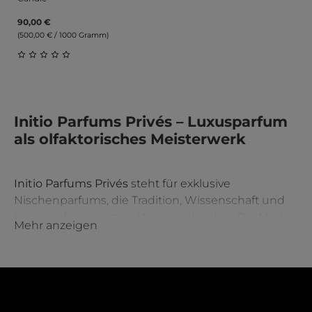
90,00 €
(500,00 € / 1000 Gramm)
Durchschnittliche Bewertung von 0 von 5 Sternen
Initio Parfums Privés – Luxusparfum
als olfaktorisches Meisterwerk
Initio Parfums Privés
steht für exklusive
Nischenparfums, die Tradition, Wissenschaft und
Luxus auf einzigartige Weise verbinden. Die Marke
Mehr anzeigen
kombiniert
alte Parfumkunst mit Rohstoffen
höchster Qualität, um außergewöhnliche
Duftkompositionen
zu schaffen, die Emotionen
wecken und unvergessliche Erlebnisse
hinterlassen.