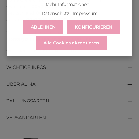
Kontaktiere uns unter der gratis Rufnummer:
Mehr Informationen ...
Österreich:
0043 800 366 60 33
Deutschland:
0049 800 366 60 33
Datenschutz
|
Impressum
Schweiz:
0041 800 366 603
ABLEHNEN
KONFIGURIEREN
Wir sind für dich erreichbar:
Montag bis Freitag: 09:00 - 17:00 Uhr.
Alle Cookies akzeptieren
Oder über unser
Kontaktformular
.
WICHTIGE INFOS
ÜBER ALINA
ZAHLUNGSARTEN
VERSANDARTEN