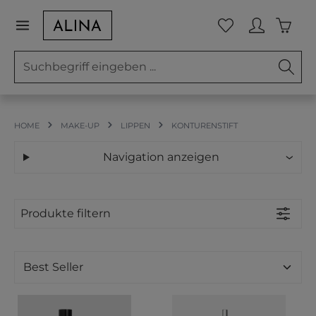
Zum Hauptinhalt springen
Waren
Du hast 0 Prod
HOME
MAKE-UP
LIPPEN
KONTURENSTIFT
Navigation anzeigen
Produkte filtern