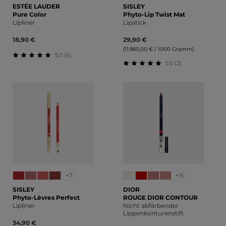
ESTÉE LAUDER
SISLEY
Pure Color
Phyto-Lip Twist Mat
Lipliner
Lipstick
18,90 €
29,90 €
(11.960,00 € / 1000 Gramm)
5.0 (6)
5.0 (2)
Durchschnittliche Bewertung von 5 von 5 Sternen
Durchschnittliche Bewert
+7
+15
SISLEY
DIOR
Phyto-Lèvres Perfect
ROUGE DIOR CONTOUR
Lipliner
Nicht abfärbender
Lippenkonturenstift
34,90 €