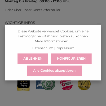
Montag bis Freitag: 09:00 - 17:00 Uhr.
Oder über unser
Kontaktformular
.
WICHTIGE INFOS
Diese Website verwendet Cookies, um eine
ÜBER ALINA
bestmögliche Erfahrung bieten zu können.
Mehr Informationen ...
Datenschutz
|
Impressum
ZAHLUNGSARTEN
ABLEHNEN
KONFIGURIEREN
VERSANDARTEN
Alle Cookies akzeptieren