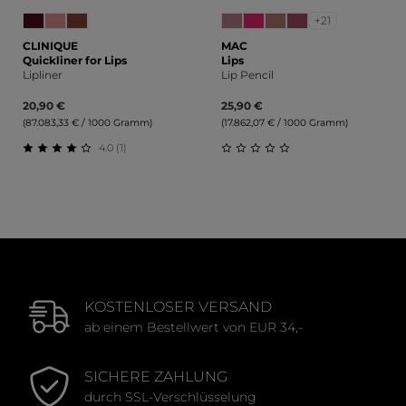
+21
CLINIQUE
MAC
Quickliner for Lips
Lips
Lipliner
Lip Pencil
20,90 €
25,90 €
(87.083,33 € / 1000 Gramm)
(17.862,07 € / 1000 Gramm)
4.0 (1)
Durchschnittliche Bewertung von 4 von 5 Sternen
Durchschnittliche Bewert
KOSTENLOSER VERSAND
ab einem Bestellwert von EUR 34,-
SICHERE ZAHLUNG
durch SSL-Verschlüsselung