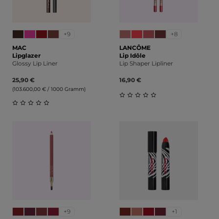
+9
+8
MAC
LANCÔME
Lipglazer
Lip Idôle
Glossy Lip Liner
Lip Shaper Lipliner
25,90 €
16,90 €
(103.600,00 € / 1000 Gramm)
Durchschnittliche Bewert
Durchschnittliche Bewertung von 0 von 5 Sternen
+9
+1