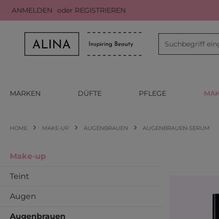
ANMELDEN
oder
REGISTRIEREN
m Hauptinhalt springen
Zur Suche springen
Zur Hauptnavigation springen
MARKEN
DÜFTE
PFLEGE
MAK
HOME
MAKE-UP
AUGENBRAUEN
AUGENBRAUEN-SERUM
Make-up
Teint
Augen
Augenbrauen