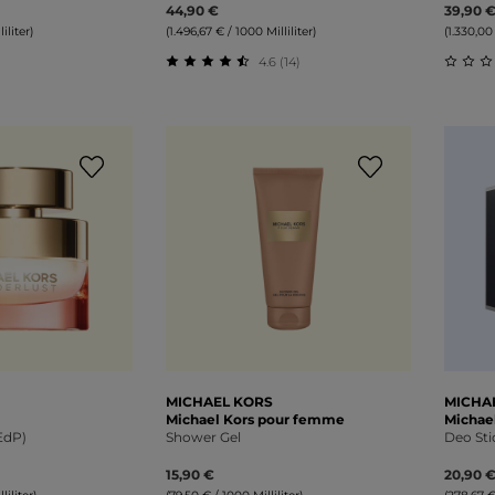
44,90 €
39,90 
iliter)
(1.496,67 € / 1000 Milliliter)
(1.330,00 
4.6 (14)
liche Bewertung von 0 von 5 Sternen
Durchschnittliche Bewertung von 4.5
Durch
MICHAEL KORS
MICHA
Michael Kors pour femme
Michae
EdP)
Shower Gel
Deo Sti
15,90 €
20,90 