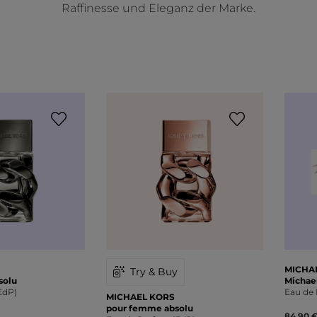
Raffinesse und Eleganz der Marke.
MICHA
Try & Buy
solu
Michae
EdP)
Eau de 
MICHAEL KORS
pour femme absolu
84,90 