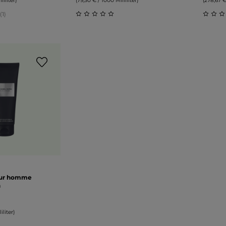
liliter)
(79,50 € / 1000 Milliliter)
(278,67 €
(1)
liche Bewertung von 5 von 5 Sternen
Durchschnittliche Bewertung von 0 v
Durch
our homme
m
iliter)