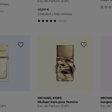
Eau de Parfum (EdP)
liliter)
45,90 €
 (4)
Durch
(1.530,00 € / 1000 Milliliter)
liche Bewertung von 5 von 5 Sternen
5.0 (5)
Durchschnittliche Bewertung von 5 v
MICHAEL KORS
MICHA
Michael Kors pour femme
Gorgeo
EdP)
Eau de Parfum (EdP)
Eau de