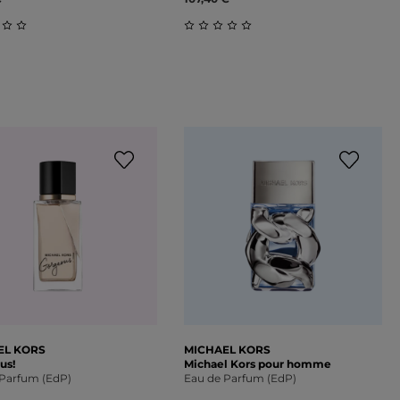
schnittliche Bewertung von 0 von 5 Sternen
Durchschnittliche Bewertung 
on 5 Sternen
EL KORS
MICHAEL KORS
us!
Michael Kors pour homme
 Parfum (EdP)
Eau de Parfum (EdP)