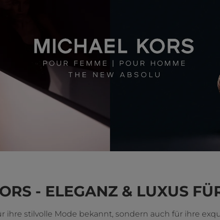
ORS - ELEGANZ & LUXUS FÜR
r ihre stilvolle Mode bekannt, sondern auch für ihre exq