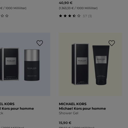
€
40,90 €
€ / 1000 Milliliter)
(1.363,33 € / 1000 Milliliter)
3.7 (3)
7 von 5 Sternen
schnittliche Bewertung von 0 von 5 Sternen
Durchschnittliche Bewertung 
EL KORS
MICHAEL KORS
l Kors pour homme
Michael Kors pour homme
ck
Shower Gel
€
15,90 €