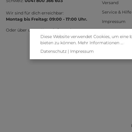
Schweiz:
0041 800 366 603
Versand
Service & Hilfe
Wir sind für dich erreichbar:
Montag bis Freitag: 09:00 - 17:00 Uhr.
Impressum
Oder über unser
Kontaktformular
.
Barrierefreihe
Diese Website verwendet Cookies, um eine 
Cookies
bieten zu können.
Mehr Informationen ...
Vertrag wider
Datenschutz
|
Impressum