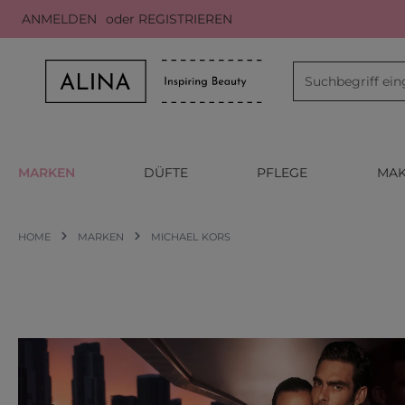
ANMELDEN
oder
REGISTRIEREN
m Hauptinhalt springen
Zur Suche springen
Zur Hauptnavigation springen
MARKEN
DÜFTE
PFLEGE
MAK
HOME
MARKEN
MICHAEL KORS