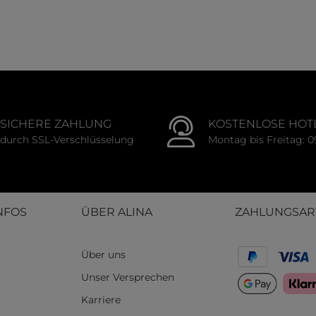
liche Bewertung von 0 von 5 Sternen
SICHERE ZAHLUNG
KOSTENLOSE HOT
durch SSL-Verschlüsselung
Montag bis Freitag: 0
NFOS
ÜBER ALINA
ZAHLUNGSAR
Über uns
Unser Versprechen
Karriere