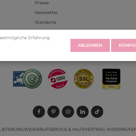
Presse
Newsletter
Standorte
itserklärung
Unser Salon in Graz
bestmögliche Erfahrung
ABLEHNEN
KONFIG
rufen
LIEFERUNG
WIDERRUF
SERVICE & HILFE
VERTRAG WIDERRUFE