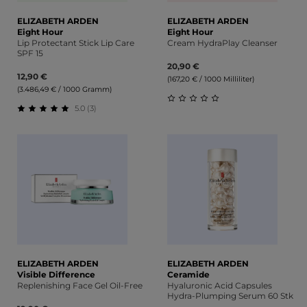
ELIZABETH ARDEN
ELIZABETH ARDEN
Eight Hour
Eight Hour
Lip Protectant Stick Lip Care
Cream HydraPlay Cleanser
SPF 15
20,90 €
12,90 €
(167,20 € / 1000 Milliliter)
(3.486,49 € / 1000 Gramm)
5.0 (3)
Durchschnittliche Bewert
Durchschnittliche Bewertung von 5 von 5 Sternen
ELIZABETH ARDEN
ELIZABETH ARDEN
Visible Difference
Ceramide
Replenishing Face Gel Oil-Free
Hyaluronic Acid Capsules
Hydra-Plumping Serum 60 Stk.