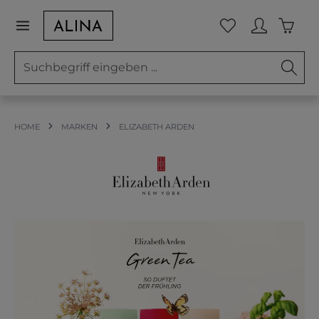
Zum Hauptinhalt springen
Waren
Du hast 0 Prod
HOME
MARKEN
ELIZABETH ARDEN