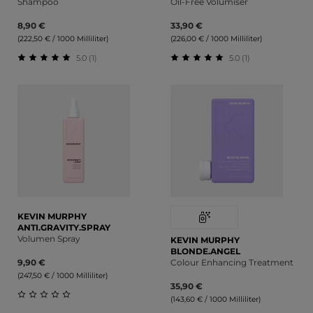
Shampoo
Oil-Free Volumiser
8,90 €
33,90 €
(222,50 € / 1000 Milliliter)
(226,00 € / 1000 Milliliter)
5.0 (1)
5.0 (1)
Durchschnittliche Bewertung von 5 von 5 Sternen
Durchschnittliche Bewert
KEVIN MURPHY
ANTI.GRAVITY.SPRAY
Volumen Spray
KEVIN MURPHY
BLONDE.ANGEL
9,90 €
Colour Enhancing Treatment
(247,50 € / 1000 Milliliter)
35,90 €
(143,60 € / 1000 Milliliter)