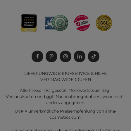
Erlebe Premium-Haarpflege mit gutem Gewissen!
Entdecke jetzt die luxuriösen Kevin Murphy
Haarprodukte bei alina-cosmetics.com und
verwöhne dein Haar mit der besten Pflege.
LIEFERUNG
WIDERRUF
SERVICE & HILFE
VERTRAG WIDERRUFEN
Alle Preise inkl. gesetzl. Mehrwertsteuer zzgl.
Versandkosten
und ggf. Nachnahmegebühren, wenn nicht
anders angegeben.
UVP = unverbindliche Preisempfehlung von alina-
cosmetics.com.
alina-cosmetics.com - deine familiengeführte Online-