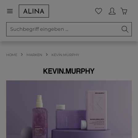
Zum Hauptinhalt springen
Waren
Du hast 0 Prod
HOME
MARKEN
KEVIN MURPHY