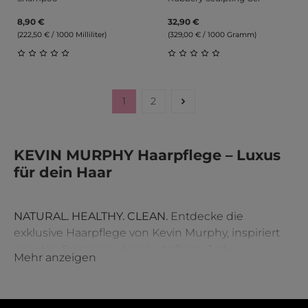
8,90 €
32,90 €
(222,50 € / 1000 Milliliter)
(329,00 € / 1000 Gramm)
Durchschnittliche Bewertung von 0 von 5 Sternen
Durchschnittliche Bewert
1
2
Seite
Seite
KEVIN MURPHY Haarpflege – Luxus
für dein Haar
NATURAL. HEALTHY. CLEAN.
Entdecke die
exklusive Haarpflege von Kevin Murphy, inspiriert
von den Prinzipien der Hautpflege. Jedes
Mehr anzeigen
Shampoo, jeder Conditioner, jedes Treatment und
Styling-Produkt wurde mit hochwertigen,
nachhaltigen Inhaltsstoffen entwickelt, um dein