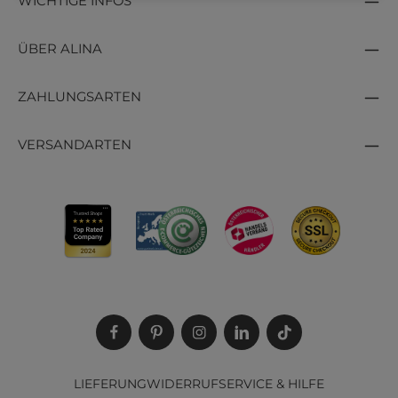
WICHTIGE INFOS
Haltbarkeit
Augenbrauenpuder
für ein weich gezeichnetes
Finish
ÜBER ALINA
Augenbrauengel
zum Fixieren widerspenstiger
Härchen
ZAHLUNGSARTEN
Augenbrauenfarbe
für einen langanhaltenden
Effekt – auch bei grauen oder sehr hellen Brauen
VERSANDARTEN
Pflegendes Augenbrauenserum
, z. B. bei dünner
werdenden Brauen ab 60
Beliebte Marken für deine Brauen-Beauty
Entdecke professionelle Augenbrauenprodukte
von
Bobbi Brown
,
Estée Lauder
oder
Shiseido
–
etwa den
wischfesten Augenbrauenstift von Bobbi
Brown
oder pflegende Seren für vollere Brauen.
Egal ob natürlicher Alltagslook oder perfekt
definierter Glam-Style: Hier findest du dein neues
LIEFERUNG
WIDERRUF
SERVICE & HILFE
Lieblingsprodukt für jede Augenbraue.