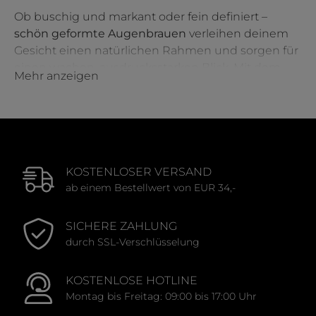
Ob buschig und markant oder fein definiert –
schön geformte Augenbrauen
verleihen deinem
Gesicht einen natürlichen Rahmen und sorgen für
einen wachen, ausdrucksstarken Blick. Mit dem
Mehr anzeigen
passenden Augenbrauen-Make-up kannst du
Lücken auffüllen, Form geben oder deine Brauen
ganz neu stylen. Auch bei spärlichem Haarwuchs
oder reifer Haut findest du hier die richtigen
Produkte – einfach anzuwenden, langanhaltend
und typgerecht.
KOSTENLOSER VERSAND
ab einem Bestellwert von EUR 34,-
Wie bekomme ich schöne Augenbrauen hin?
SICHERE ZAHLUNG
Für perfekte Augenbrauen kommt es auf die
durch SSL-Verschlüsselung
richtige Form, Farbe und Technik an. Ein
feiner
Augenbrauenstift
eignet sich ideal, um
KOSTENLOSE HOTLINE
einzelne Härchen nachzuzeichnen – für einen
Montag bis Freitag: 09:00 bis 17:00 Uhr
besonders natürlichen Look. Wenn du deine