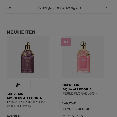
Navigation anzeigen
PRODUKTGALERIE ÜBERSPRINGEN
NEUHEITEN
NEU
GUERLAIN
AQUA ALLEGORIA
PERLÉ FLORABLOOM
GUERLAIN
ABSOLUS ALLEGORIA
TABAC SAHARA EAU DE
149,70 €
PARFUM (EDP)
(1.197,60 € / 1000 MILLILITER)
149,90 €