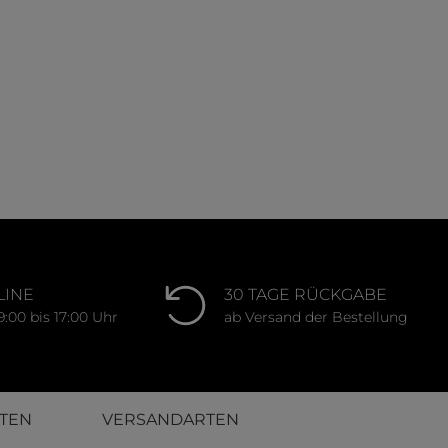
on 5 Sternen
LINE
30 TAGE RÜCKGABE
9:00 bis 17:00 Uhr
ab Versand der Bestellung
TEN
VERSANDARTEN