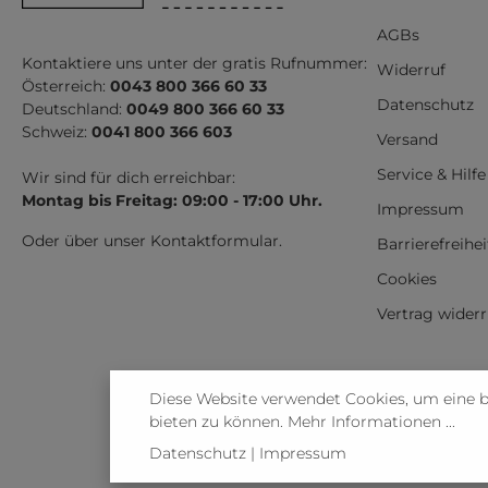
AGBs
Kontaktiere uns unter der gratis Rufnummer:
Widerruf
Österreich:
0043 800 366 60 33
Datenschutz
Deutschland:
0049 800 366 60 33
Schweiz:
0041 800 366 603
Versand
Service & Hilfe
Wir sind für dich erreichbar:
Montag bis Freitag: 09:00 - 17:00 Uhr.
Impressum
Oder über unser
Kontaktformular
.
Barrierefreihe
Cookies
Vertrag wider
Diese Website verwendet Cookies, um eine 
bieten zu können.
Mehr Informationen ...
Datenschutz
|
Impressum