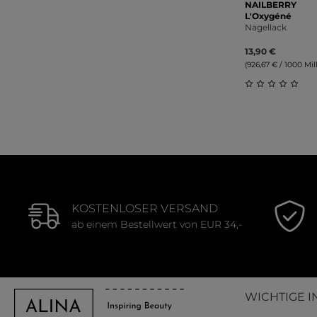
NAILBERRY
L'Oxygéné
Nagellack
13,90 €
(926,67 € / 1000 Milli
Durchschnitt
KOSTENLOSER VERSAND
ab einem Bestellwert von EUR 34,-
WICHTIGE I