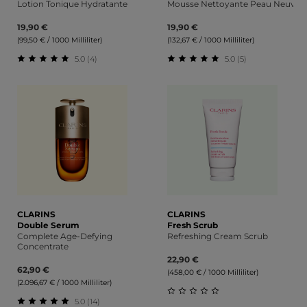
Lotion Tonique Hydratante
Mousse Nettoyante Peau Neuve
19,90 €
19,90 €
(99,50 € / 1000 Milliliter)
(132,67 € / 1000 Milliliter)
5.0 (4)
5.0 (5)
Durchschnittliche Bewertung von 5 von 5 Sternen
Durchschnittliche Bewert
CLARINS
CLARINS
Double Serum
Fresh Scrub
Complete Age-Defying
Refreshing Cream Scrub
Concentrate
22,90 €
62,90 €
(458,00 € / 1000 Milliliter)
(2.096,67 € / 1000 Milliliter)
5.0 (14)