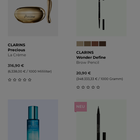
CLARINS
Precious
CLARINS
La Crème
Wonder Define
Brow Pencil
316,90 €
(6.338,00 € / 1000 Milliliter)
20,90 €
(348.333,33 € / 1000 Gramm)
Durchschnittliche Bewertung von 0 von 5 Sternen
Durchschnittliche Bewert
NEU