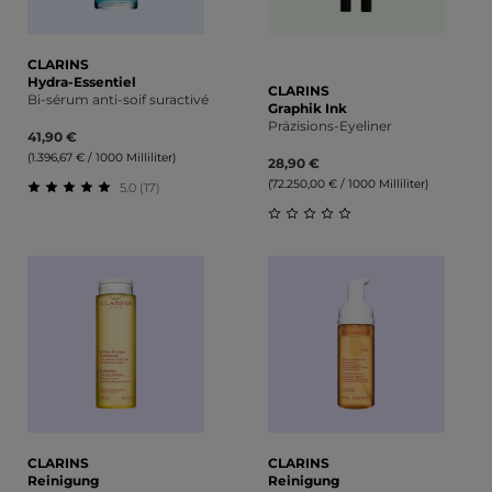
CLARINS
Hydra-Essentiel
CLARINS
Bi-sérum anti-soif suractivé
Graphik Ink
Präzisions-Eyeliner
41,90 €
(1.396,67 € / 1000 Milliliter)
28,90 €
(72.250,00 € / 1000 Milliliter)
5.0 (17)
Durchschnittliche Bewertung von 5 von 5 Sternen
Durchschnittliche Bewert
CLARINS
CLARINS
Reinigung
Reinigung