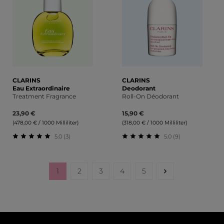
CLARINS
CLARINS
Eau Extraordinaire
Deodorant
Treatment Fragrance
Roll-On Déodorant
23,90 €
15,90 €
(478,00 € / 1000 Milliliter)
(318,00 € / 1000 Milliliter)
5.0 (3)
5.0 (9)
Durchschnittliche Bewertung von 5 von 5 Sternen
Durchschnittliche Bewert
1
2
3
4
5
Seite
Seite
Seite
Seite
Seite