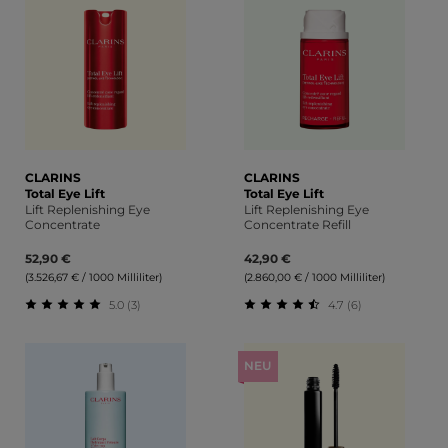
CLARINS
CLARINS
Total Eye Lift
Total Eye Lift
Lift Replenishing Eye
Lift Replenishing Eye
Concentrate
Concentrate Refill
52,90 €
42,90 €
(3.526,67 € / 1000 Milliliter)
(2.860,00 € / 1000 Milliliter)
5.0 (3)
4.7 (6)
Durchschnittliche Bewertung von 5 von 5 Sternen
Durchschnittliche Bewert
NEU