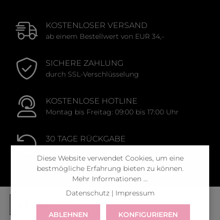
KOSTENLOSER VERSAND
ab einem Bestellwert von EUR 34,-
SICHERE ZAHLUNG
durch SSL-Verschlüsselung
KOSTENLOSE HOTLINE
Montag bis Freitag: 09:00 bis 17:00 Uhr
30 TAGE RÜCKGABE
ab Versand der Bestellung
Diese Website verwendet Cookies, um eine
bestmögliche Erfahrung bieten zu können.
Mehr Informationen ...
Datenschutz
|
Impressum
ABLEHNEN
KONFIGURIEREN