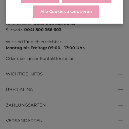
Kontaktiere uns unter der gratis Rufnummer:
Alle Cookies akzeptieren
Österreich:
0043 800 366 60 33
Deutschland:
0049 800 366 60 33
Schweiz:
0041 800 366 603
Wir sind für dich erreichbar:
Montag bis Freitag: 09:00 - 17:00 Uhr.
Oder über unser
Kontaktformular
.
WICHTIGE INFOS
ÜBER ALINA
ZAHLUNGSARTEN
VERSANDARTEN