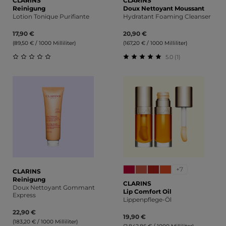
CLARINS
CLARINS
Reinigung
Doux Nettoyant Moussant
Lotion Tonique Purifiante
Hydratant Foaming Cleanser
17,90 €
20,90 €
(89,50 € / 1000 Milliliter)
(167,20 € / 1000 Milliliter)
5.0 (1)
Durchschnittliche Bewertung von 0 von 5 Sternen
Durchschnittliche Bewert
+7
CLARINS
Reinigung
CLARINS
Doux Nettoyant Gommant
Lip Comfort Oil
Express
Lippenpflege-Öl
22,90 €
19,90 €
(183,20 € / 1000 Milliliter)