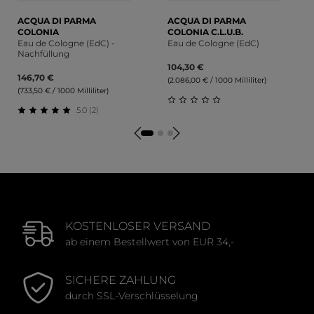
ACQUA DI PARMA
ACQUA DI PARMA
COLONIA
COLONIA C.L.U.B.
Eau de Cologne (EdC) -
Eau de Cologne (EdC)
Nachfüllung
104,30 €
146,70 €
(2.086,00 € / 1000 Milliliter)
(733,50 € / 1000 Milliliter)
5.0 (2)
Durchschnittliche Bewert
Durchschnittliche Bewertung von 5 von 5 Sternen
KOSTENLOSER VERSAND
ab einem Bestellwert von EUR 34,-
SICHERE ZAHLUNG
durch SSL-Verschlüsselung