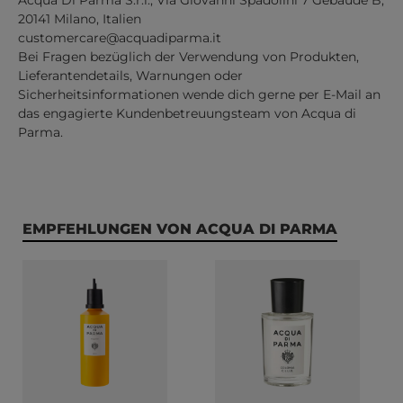
Acqua Di Parma S.r.l., Via Giovanni Spadolini 7 Gebäude B,
20141 Milano, Italien
customercare@acquadiparma.it
Bei Fragen bezüglich der Verwendung von Produkten,
Lieferantendetails, Warnungen oder
Sicherheitsinformationen wende dich gerne per E-Mail an
das engagierte Kundenbetreuungsteam von Acqua di
Parma.
Produktgalerie überspringen
EMPFEHLUNGEN VON ACQUA DI PARMA