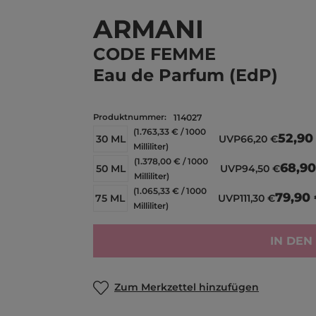
ARMANI
CODE FEMME
Eau de Parfum (EdP)
Produktnummer:
114027
(1.763,33 € / 1000
52,90
30 ML
UVP
66,20 €
Milliliter)
(1.378,00 € / 1000
68,90
50 ML
UVP
94,50 €
Milliliter)
(1.065,33 € / 1000
79,90
75 ML
UVP
111,30 €
Milliliter)
IN DE
Zum Merkzettel hinzufügen