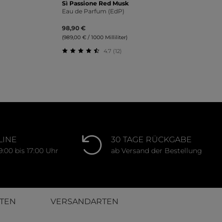
Sì Passione Red Musk
Eau de Parfum (EdP)
98,90 €
(989,00 € / 1000 Milliliter)
4.7 (12)
ung von 4.67 von 5 Sternen
Durchschnittliche Bewertung von 4.67 v
LINE
30 TAGE RÜCKGABE
9:00 bis 17:00 Uhr
ab Versand der Bestellung
TEN
VERSANDARTEN