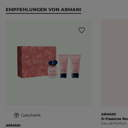
Produktgalerie überspringen
EMPFEHLUNGEN VON ARMANI
ARMANI
Geschenk
Sì Passione Re
Eau de Parfum 
ARMANI