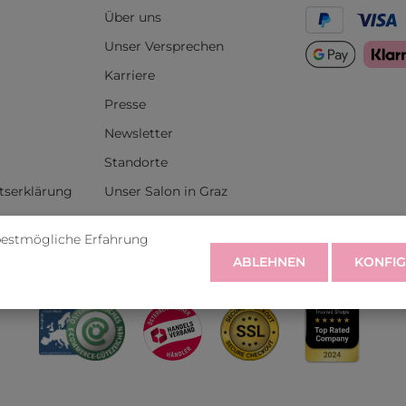
Über uns
Unser Versprechen
Karriere
Presse
Newsletter
Standorte
itserklärung
Unser Salon in Graz
bestmögliche Erfahrung
rufen
ABLEHNEN
KONFIG