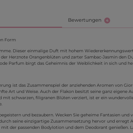
Bewertungen
4
ten Form
Femme. Dieser einmalige Duft mit hohem Wiedererkennungswert 
 der Herznote Orangenblüten und zarter Sambac-Jasmin den Duft
e Parfum birgt das Geheimnis der Weiblichkeit in sich und hebt
ührung ist das Zusammenspiel der anziehenden Aromen von Gio
e Art und Weise. Auch der Flakon besitzt seine ganz eigene Aus
d mit schwarzen, filigranen Blüten verziert, ist er ein wundervo
e.
s begeistern und bezaubern. Wecken Sie geheime Fantasien und v
urch seine einzigartige Zusammensetzung hervor und erregt Auf
mit der passenden Bodylotion und dem Deodorant genießen. La