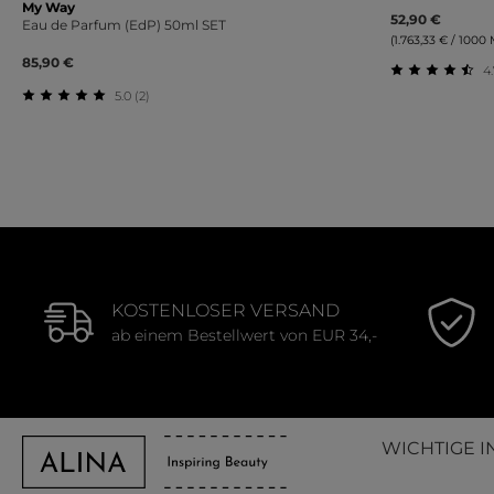
My Way
52,90 €
Eau de Parfum (EdP) 50ml SET
(1.763,33 € / 1000 Mi
85,90 €
4.
5.0 (2)
Durchschnit
Durchschnittliche Bewertung von 5 von 5 Sternen
KOSTENLOSER VERSAND
ab einem Bestellwert von EUR 34,-
WICHTIGE I