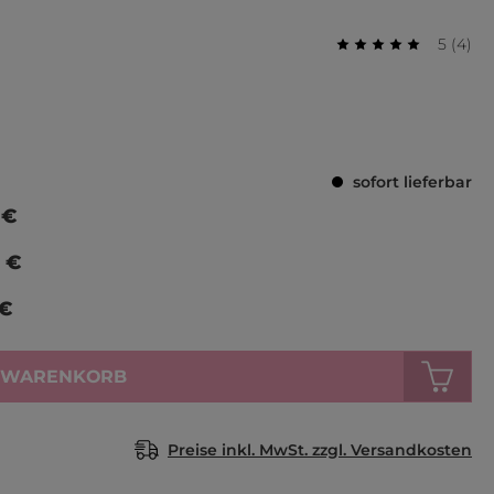
Durchs
Bewer
5
(
4
)
Durchschnittliche
sofort lieferbar
 €
 €
 €
N WARENKORB
Preise inkl. MwSt. zzgl. Versandkosten