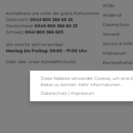
AGBs
Kontaktiere uns unter der gratis Rufnummer:
Widerruf
Österreich:
0043 800 366 60 33
Datenschutz
Deutschland:
0049 800 366 60 33
Schweiz:
0041 800 366 603
Versand
Service & Hilfe
Wir sind für dich erreichbar:
Montag bis Freitag: 09:00 - 17:00 Uhr.
Impressum
Oder über unser
Kontaktformular
.
Barrierefreihe
Cookies
Diese Website verwendet Cookies, um eine 
Vertrag wider
bieten zu können.
Mehr Informationen ...
Datenschutz
|
Impressum