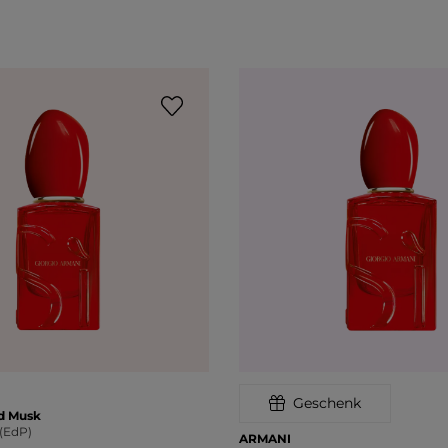
Geschenk
d Musk
(EdP)
ARMANI