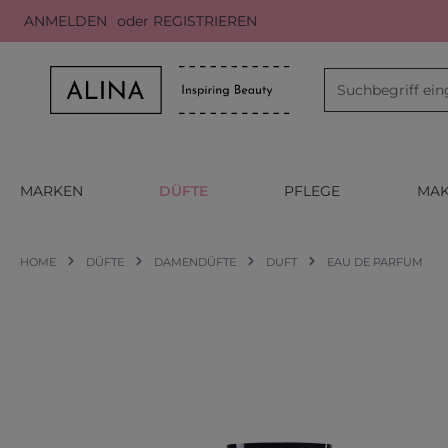
ANMELDEN
oder
REGISTRIEREN
m Hauptinhalt springen
Zur Suche springen
Zur Hauptnavigation springen
MARKEN
DÜFTE
PFLEGE
MAK
HOME
DÜFTE
DAMENDÜFTE
DUFT
EAU DE PARFUM
Bildergalerie überspringen