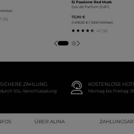
Sì Passione Red Musk
Eau de Parfum (EdP)
lliliter)
73,90 €
7 (12)
(1.478,00 € / 1000 Milliliter)
tliche Bewertung von 4.67 von 5 Sternen
4.7 (12)
Durchschnittliche Bewert
SICHERE ZAHLUNG
KOSTENLOSE HOT
durch SSL-Verschlüsselung
Montag bis Freitag: 0
NFOS
ÜBER ALINA
ZAHLUNGSAR