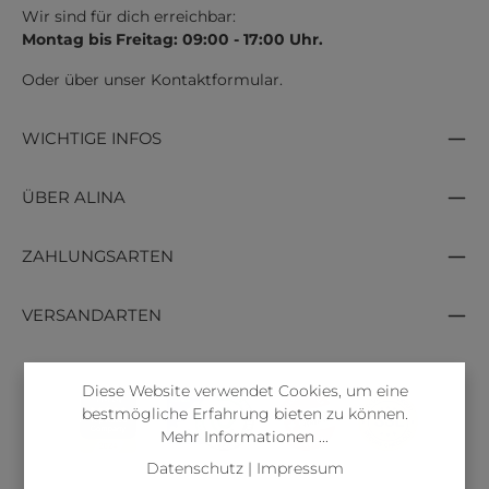
Wir sind für dich erreichbar:
Montag bis Freitag: 09:00 - 17:00 Uhr.
Oder über unser
Kontaktformular
.
WICHTIGE INFOS
ÜBER ALINA
ZAHLUNGSARTEN
VERSANDARTEN
Diese Website verwendet Cookies, um eine
bestmögliche Erfahrung bieten zu können.
Mehr Informationen ...
Datenschutz
|
Impressum