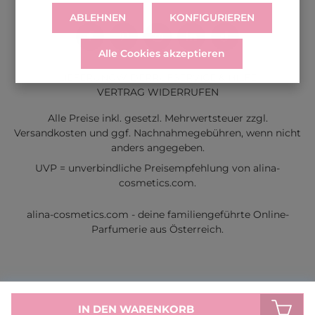
ABLEHNEN
KONFIGURIEREN
Alle Cookies akzeptieren
LIEFERUNG
WIDERRUF
SERVICE & HILFE
VERTRAG WIDERRUFEN
Alle Preise inkl. gesetzl. Mehrwertsteuer zzgl.
Versandkosten
und ggf. Nachnahmegebühren, wenn nicht
anders angegeben.
UVP = unverbindliche Preisempfehlung von alina-
cosmetics.com.
alina-cosmetics.com - deine familiengeführte Online-
Parfumerie aus Österreich.
IN DEN WARENKORB