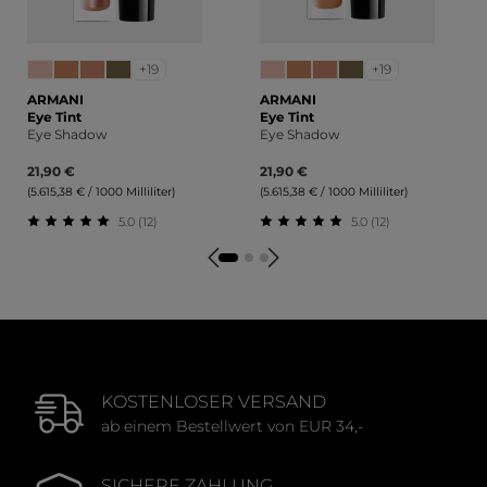
+19
+19
ARMANI
ARMANI
Eye Tint
Eye Tint
Eye Shadow
Eye Shadow
21,90 €
21,90 €
(5.615,38 € / 1000 Milliliter)
(5.615,38 € / 1000 Milliliter)
5.0 (12)
5.0 (12)
Durchschnittliche Bewertung von 5 von 5 Sternen
Durchschnittliche Bewert
KOSTENLOSER VERSAND
ab einem Bestellwert von EUR 34,-
SICHERE ZAHLUNG