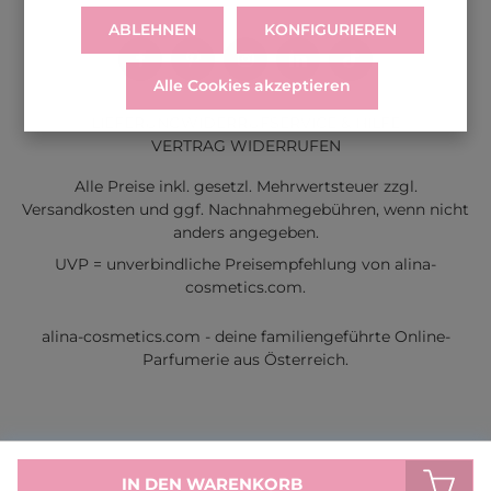
ABLEHNEN
KONFIGURIEREN
Alle Cookies akzeptieren
LIEFERUNG
WIDERRUF
SERVICE & HILFE
VERTRAG WIDERRUFEN
Alle Preise inkl. gesetzl. Mehrwertsteuer zzgl.
Versandkosten
und ggf. Nachnahmegebühren, wenn nicht
anders angegeben.
UVP = unverbindliche Preisempfehlung von alina-
cosmetics.com.
alina-cosmetics.com - deine familiengeführte Online-
Parfumerie aus Österreich.
IN DEN WARENKORB