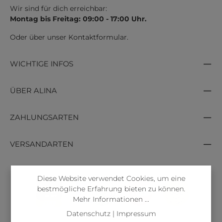
Wir sind für dich erreichbar:
Montag bis Freitag: 09:00 - 17:00 Uhr.
Oder über unser
Kontaktformular
.
WICHTIGE INFOS
ÜBER ALINA
ZAHLUNGSARTEN
VERSANDARTEN
Diese Website verwendet Cookies, um eine
bestmögliche Erfahrung bieten zu können.
Mehr Informationen ...
Datenschutz
|
Impressum