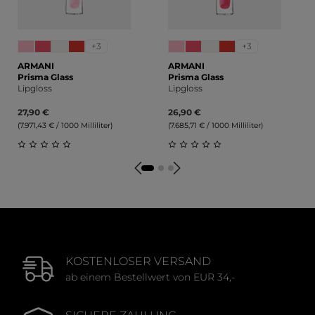
+3
+3
ARMANI
ARMANI
Prisma Glass
Prisma Glass
Lipgloss
Lipgloss
27,90 €
26,90 €
(7.971,43 € / 1000 Milliliter)
(7.685,71 € / 1000 Milliliter)
Durchschnittliche Bewertung von 0 von 5 Sternen
Durchschnittliche Bewert
KOSTENLOSER VERSAND
ab einem Bestellwert von EUR 34,-