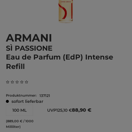
ARMANI
SÌ PASSIONE
Eau de Parfum (EdP) Intense
Refill
Durchschnittliche Bewertung von 0 von 5 Sternen
Produktnummer:
137121
sofort lieferbar
88,90 €
100 ML
UVP
125,10 €
(889,00 € / 1000
Milliliter)