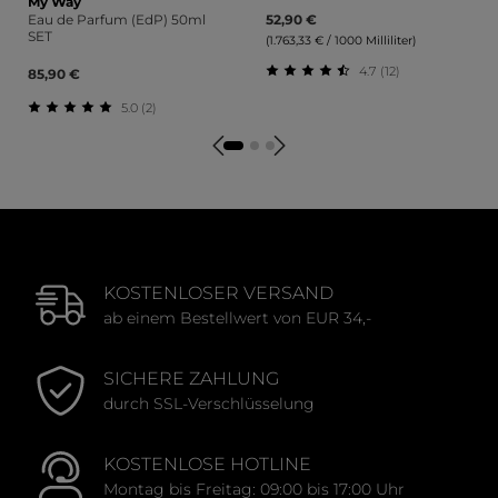
My Way
Eau de Parfum (EdP) 50ml
52,90 €
SET
(1.763,33 € / 1000 Milliliter)
4.7 (12)
85,90 €
Durchschnittliche Bewert
5.0 (2)
Durchschnittliche Bewertung von 5 von 5 Sternen
KOSTENLOSER VERSAND
ab einem Bestellwert von EUR 34,-
SICHERE ZAHLUNG
durch SSL-Verschlüsselung
KOSTENLOSE HOTLINE
Montag bis Freitag: 09:00 bis 17:00 Uhr