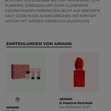
ACHTUNG: ENTZÜNDBAR BIS ZUR TROCKNUNG. VON
FLAMMEN, ZÜNDQUELLEN ODER GLÜHENDEN
GEGENSTÄNDEN FERNHALTEN. NICHT AUF IRRITIERTE
HAUT ODER IN DIE AUGEN SPRÜHEN. BEI KONTAKT
SOFORT MIT WASSER GRÜNDLICH AUSSPÜLEN.
Produktgalerie überspringen
EMPFEHLUNGEN VON ARMANI
ARMANI
Sì Passione Red Musk
Eau de Parfum (EdP)
ARMANI