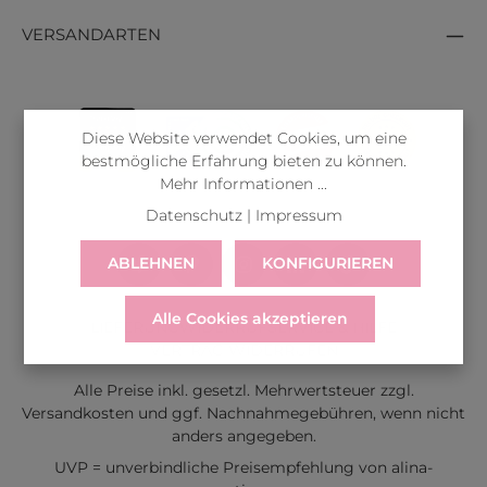
VERSANDARTEN
Diese Website verwendet Cookies, um eine
bestmögliche Erfahrung bieten zu können.
Mehr Informationen ...
Datenschutz
|
Impressum
ABLEHNEN
KONFIGURIEREN
Alle Cookies akzeptieren
LIEFERUNG
WIDERRUF
SERVICE & HILFE
VERTRAG WIDERRUFEN
Alle Preise inkl. gesetzl. Mehrwertsteuer zzgl.
Versandkosten
und ggf. Nachnahmegebühren, wenn nicht
anders angegeben.
UVP = unverbindliche Preisempfehlung von alina-