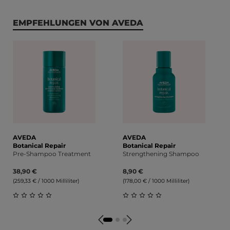
Produktgalerie überspringen
EMPFEHLUNGEN VON AVEDA
AVEDA
AVEDA
Botanical Repair
Botanical Repair
Pre-Shampoo Treatment
Strengthening Shampoo
38,90 €
8,90 €
(259,33 € / 1000 Milliliter)
(178,00 € / 1000 Milliliter)
Durchschnittliche Bewertung von 0 von 5 Sternen
Durchschnittliche Bewert