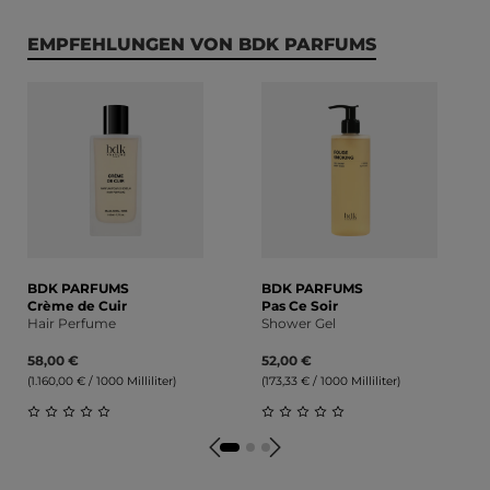
Produktgalerie überspringen
EMPFEHLUNGEN VON BDK PARFUMS
BDK PARFUMS
BDK PARFUMS
Crème de Cuir
Pas Ce Soir
Hair Perfume
Shower Gel
58,00 €
52,00 €
(1.160,00 € / 1000 Milliliter)
(173,33 € / 1000 Milliliter)
Durchschnittliche Bewertung von 0 von 5 Sternen
Durchschnittliche Bewert