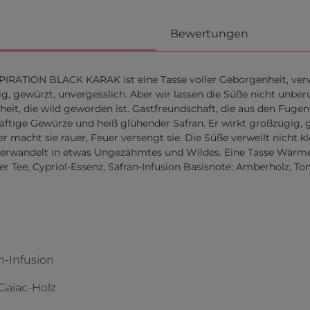
Bewertungen
N BLACK KARAK ist eine Tasse voller Geborgenheit, verwandel
ig, gewürzt, unvergesslich. Aber wir lassen die Süße nicht unber
nheit, die wild geworden ist. Gastfreundschaft, die aus den 
äftige Gewürze und heiß glühender Safran. Er wirkt großzügig, 
r macht sie rauer, Feuer versengt sie. Die Süße verweilt nicht 
 verwandelt in etwas Ungezähmtes und Wildes. Eine Tasse Wärme,
r Tee, Cypriol-Essenz, Safran-Infusion Basisnote: Amberholz, T
n-Infusion
Gaiac-Holz