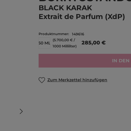
BLACK KARAK
Extrait de Parfum (XdP)
Produktnummer:
149616
(5.700,00 € /
285,00 €
50 ML
1000 Milliliter)
IN DE
Zum Merkzettel hinzufügen