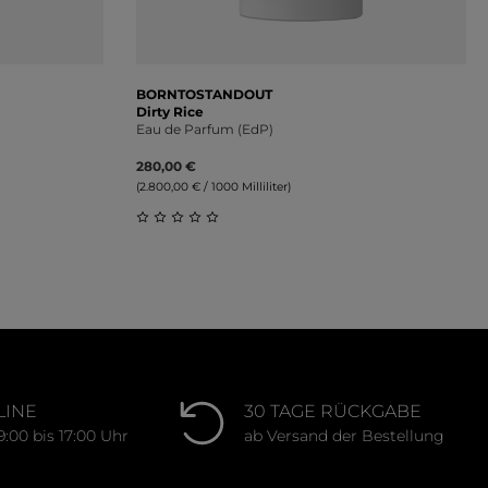
BORNTOSTANDOUT
Dirty Rice
Eau de Parfum (EdP)
280,00 €
(2.800,00 € / 1000 Milliliter)
ung von 0 von 5 Sternen
Durchschnittliche Bewertung von 0 von 
LINE
30 TAGE RÜCKGABE
9:00 bis 17:00 Uhr
ab Versand der Bestellung