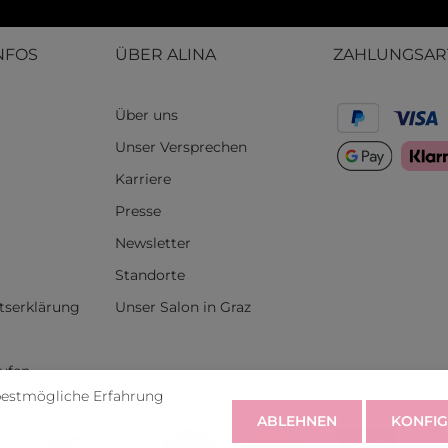
NFOS
ÜBER ALINA
ZAHLUNGSAR
Über uns
Unser Versprechen
Karriere
Presse
Newsletter
Standorte
itserklärung
Unser Salon in Graz
rufen
bestmögliche Erfahrung
ABLEHNEN
KONFIG