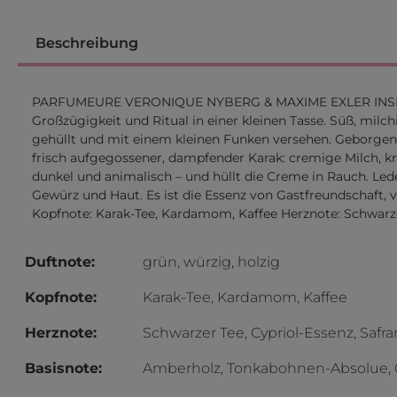
Beschreibung
PARFUMEURE VERONIQUE NYBERG & MAXIME EXLER INSPIRATIO
Großzügigkeit und Ritual in einer kleinen Tasse. Süß, milch
gehüllt und mit einem kleinen Funken versehen. Geborge
frisch aufgegossener, dampfender Karak: cremige Milch, kr
dunkel und animalisch – und hüllt die Creme in Rauch. Lede
Gewürz und Haut. Es ist die Essenz von Gastfreundschaft,
Kopfnote: Karak-Tee, Kardamom, Kaffee Herznote: Schwarze
Duftnote:
grün, würzig, holzig
Kopfnote:
Karak-Tee, Kardamom, Kaffee
Herznote:
Schwarzer Tee, Cypriol-Essenz, Safra
Basisnote:
Amberholz, Tonkabohnen-Absolue, 