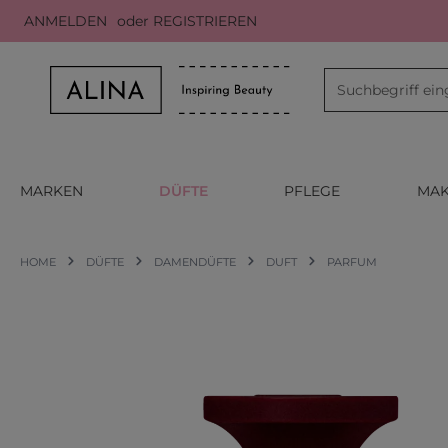
ANMELDEN
oder
REGISTRIEREN
m Hauptinhalt springen
Zur Suche springen
Zur Hauptnavigation springen
MARKEN
DÜFTE
PFLEGE
MAK
HOME
DÜFTE
DAMENDÜFTE
DUFT
PARFUM
Bildergalerie überspringen