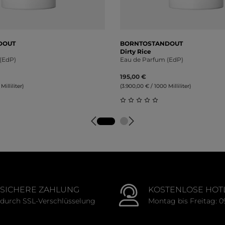
DOUT
BORNTOSTANDOUT
Dirty Rice
(EdP)
Eau de Parfum (EdP)
195,00 €
illiliter)
(3.900,00 € / 1000 Milliliter)
tliche Bewertung von 0 von 5 Sternen
Durchschnittliche Bewert
SICHERE ZAHLUNG
KOSTENLOSE HOT
durch SSL-Verschlüsselung
Montag bis Freitag: 0