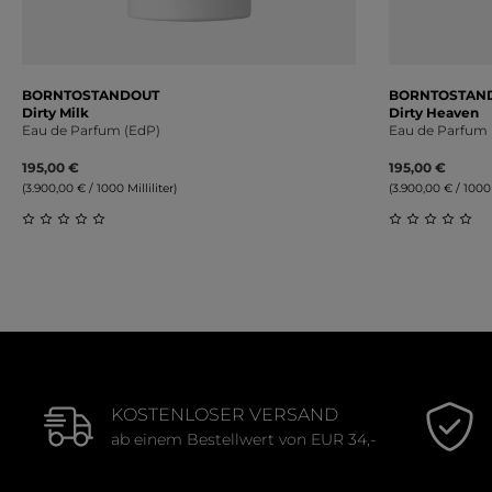
BORNTOSTANDOUT
BORNTOSTAN
Dirty Milk
Dirty Heaven
Eau de Parfum (EdP)
Eau de Parfum 
195,00 €
195,00 €
(3.900,00 € / 1000 Milliliter)
(3.900,00 € / 1000 M
Durchschnittliche Bewertung von 0 von 5 Sternen
Durchschnit
KOSTENLOSER VERSAND
ab einem Bestellwert von EUR 34,-