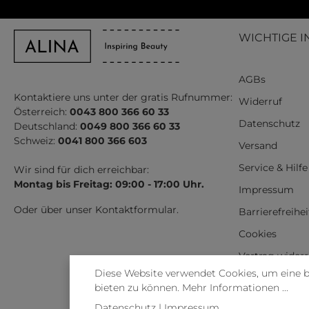
WICHTIGE I
AGBs
Kontaktiere uns unter der gratis Rufnummer:
Widerruf
Österreich:
0043 800 366 60 33
Datenschutz
Deutschland:
0049 800 366 60 33
Schweiz:
0041 800 366 603
Versand
Service & Hilfe
Wir sind für dich erreichbar:
Montag bis Freitag: 09:00 - 17:00 Uhr.
Impressum
Oder über unser
Kontaktformular
.
Barrierefreihe
Cookies
Vertrag wider
Diese Website verwendet Cookies, um eine 
bieten zu können.
Mehr Informationen ...
Datenschutz
|
Impressum