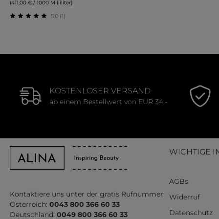
(411,00 € / 1000 Milliliter)
5.0 (1)
Durchschnittliche Bewertung von 5 von 5 Sternen
KOSTENLOSER VERSAND
ab einem Bestellwert von EUR 34,-
WICHTIGE I
AGBs
Kontaktiere uns unter der gratis Rufnummer:
Widerruf
Österreich:
0043 800 366 60 33
Datenschutz
Deutschland:
0049 800 366 60 33