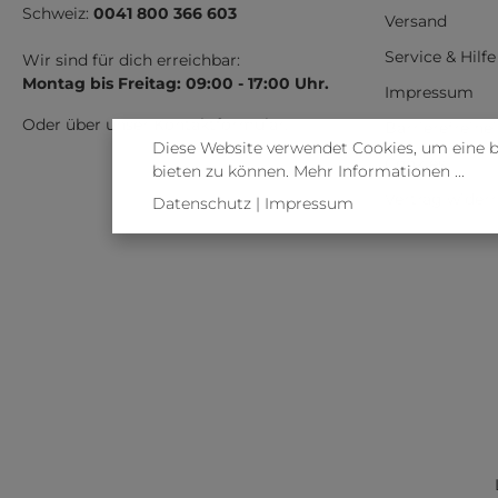
Schweiz:
0041 800 366 603
Versand
Service & Hilfe
Wir sind für dich erreichbar:
Montag bis Freitag: 09:00 - 17:00 Uhr.
Impressum
Oder über unser
Kontaktformular
.
Barrierefreihe
Diese Website verwendet Cookies, um eine 
Cookies
bieten zu können.
Mehr Informationen ...
Vertrag wider
Datenschutz
|
Impressum