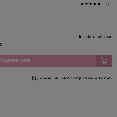
Durchs
Bewer
5
(
1
)
Durchschnittlich
sofort lieferbar
€
N WARENKORB
Preise inkl. MwSt. zzgl. Versandkosten