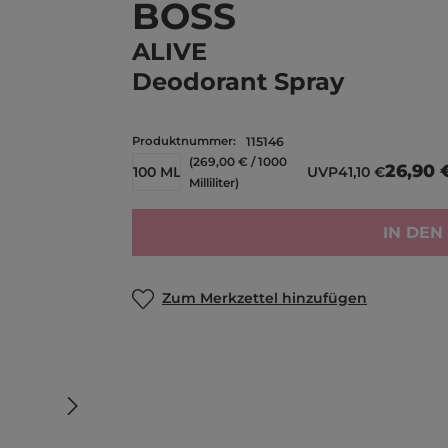
BOSS
ALIVE
Deodorant Spray
Produktnummer:
115146
(269,00 € / 1000
26,90 
100 ML
UVP
41,10 €
Milliliter)
IN DE
Zum Merkzettel hinzufügen