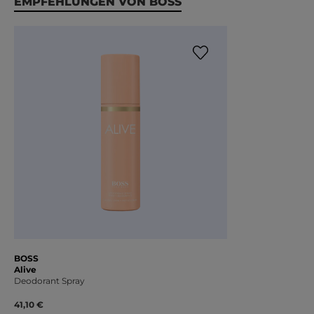
Produktgalerie überspringen
EMPFEHLUNGEN VON BOSS
BOSS
Alive
Deodorant Spray
41,10 €