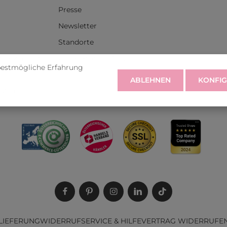
Presse
Newsletter
Standorte
itserklärung
Unser Salon in Graz
bestmögliche Erfahrung
ABLEHNEN
KONFIG
rufen
LIEFERUNG
WIDERRUF
SERVICE & HILFE
VERTRAG WIDERRUFE