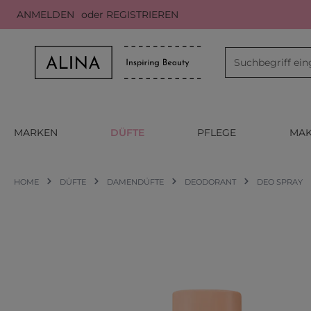
ANMELDEN
oder
REGISTRIEREN
m Hauptinhalt springen
Zur Suche springen
Zur Hauptnavigation springen
MARKEN
DÜFTE
PFLEGE
MAK
HOME
DÜFTE
DAMENDÜFTE
DEODORANT
DEO SPRAY
Bildergalerie überspringen