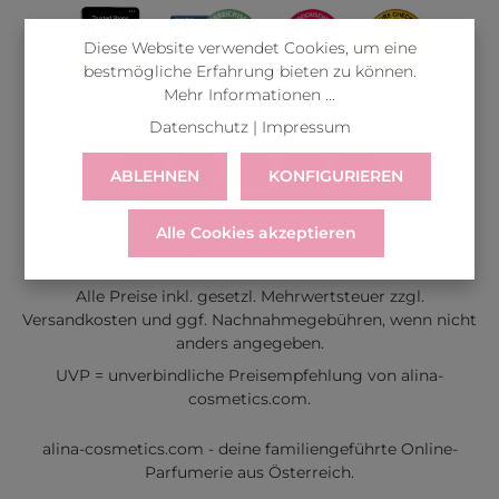
Diese Website verwendet Cookies, um eine
bestmögliche Erfahrung bieten zu können.
Mehr Informationen ...
Datenschutz
|
Impressum
ABLEHNEN
KONFIGURIEREN
LIEFERUNG
WIDERRUF
SERVICE & HILFE
Alle Cookies akzeptieren
VERTRAG WIDERRUFEN
Alle Preise inkl. gesetzl. Mehrwertsteuer zzgl.
Versandkosten
und ggf. Nachnahmegebühren, wenn nicht
anders angegeben.
UVP = unverbindliche Preisempfehlung von alina-
cosmetics.com.
alina-cosmetics.com - deine familiengeführte Online-
Parfumerie aus Österreich.