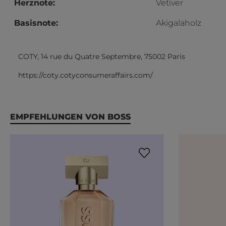
Herznote:
Vetiver
Basisnote:
Akigalaholz
COTY, 14 rue du Quatre Septembre, 75002 Paris
https://coty.cotyconsumeraffairs.com/
Produktgalerie überspringen
EMPFEHLUNGEN VON BOSS