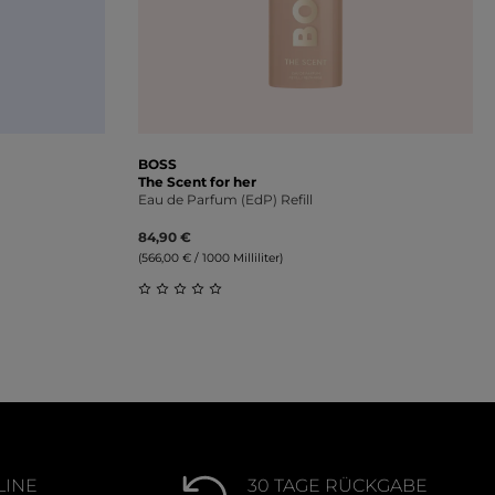
BOSS
The Scent for her
Eau de Parfum (EdP) Refill
84,90 €
(566,00 € / 1000 Milliliter)
ung von 0 von 5 Sternen
Durchschnittliche Bewertung von 0 von 
LINE
30 TAGE RÜCKGABE