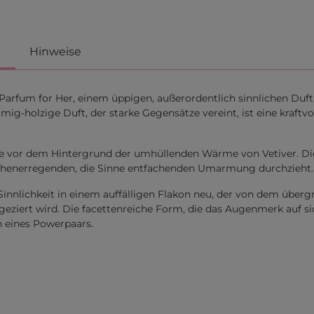
Hinweise
arfum for Her, einem üppigen, außerordentlich sinnlichen Duft,
g-holzige Duft, der starke Gegensätze vereint, ist eine kraftvo
te vor dem Hintergrund der umhüllenden Wärme von Vetiver. Die 
ufsehenerregenden, die Sinne entfachenden Umarmung durchzieht.
 Sinnlichkeit in einem auffälligen Flakon neu, der von dem übe
rt wird. Die facettenreiche Form, die das Augenmerk auf sich 
n eines Powerpaars.