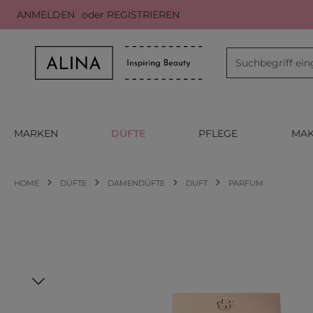
ANMELDEN
oder
REGISTRIEREN
m Hauptinhalt springen
Zur Suche springen
Zur Hauptnavigation springen
MARKEN
DÜFTE
PFLEGE
MAK
HOME
DÜFTE
DAMENDÜFTE
DUFT
PARFUM
Bildergalerie überspringen