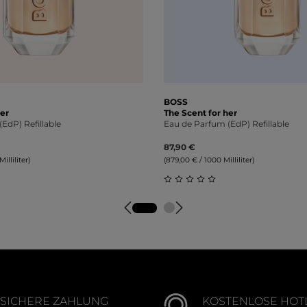
BOSS
er
The Scent for her
EdP) Refillable
Eau de Parfum (EdP) Refillable
87,90 €
illiliter)
(879,00 € / 1000 Milliliter)
tliche Bewertung von 0 von 5 Sternen
Durchschnittliche Bewert
SICHERE ZAHLUNG
KOSTENLOSE HOT