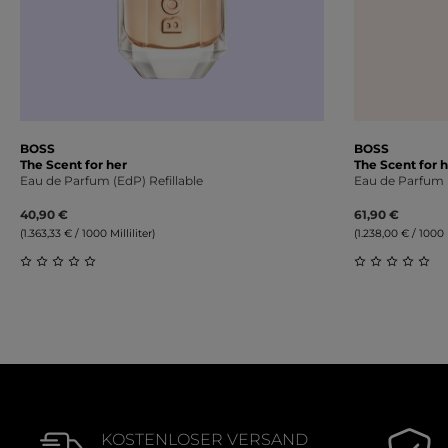
BOSS
BOSS
The Scent for her
The Scent for h
Eau de Parfum (EdP) Refillable
Eau de Parfum (
40,90 €
61,90 €
(1.363,33 € / 1000 Milliliter)
(1.238,00 € / 1000 M
Durchschnittliche Bewertung von 0 von 5 Sternen
Durchschnit
KOSTENLOSER VERSAND