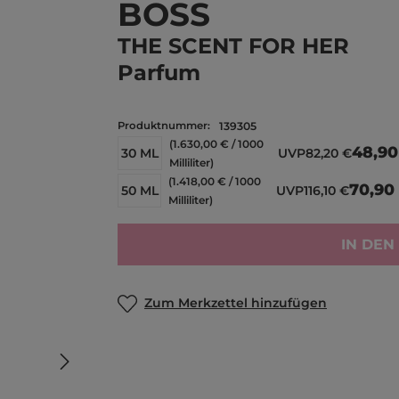
BOSS
THE SCENT FOR HER
Parfum
Produktnummer:
139305
(1.630,00 € / 1000
48,90
30 ML
UVP
82,20 €
Milliliter)
(1.418,00 € / 1000
70,90
50 ML
UVP
116,10 €
Milliliter)
IN DE
Zum Merkzettel hinzufügen