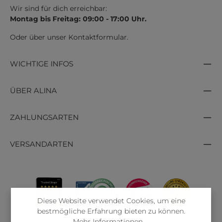
Wir sind für dich erreichbar:
Montag bis Freitag: 09:00 - 17:00 Uhr.
Oder über unser
Kontaktformular
.
WICHTIGE INFOS
ÜBER ALINA
ZAHLUNGSARTEN
VERSANDARTEN
Diese Website verwendet Cookies, um eine
bestmögliche Erfahrung bieten zu können.
Mehr Informationen ...