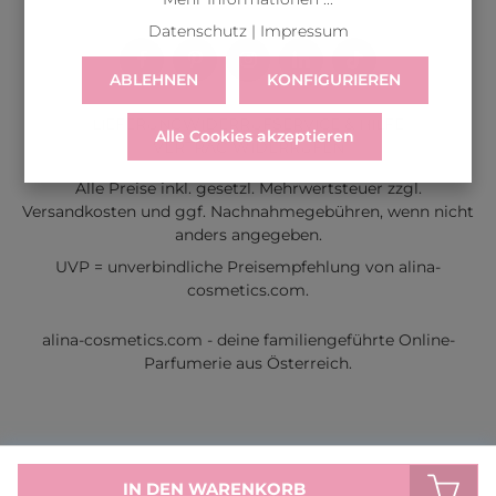
Datenschutz
|
Impressum
ABLEHNEN
KONFIGURIEREN
LIEFERUNG
WIDERRUF
SERVICE & HILFE
Alle Cookies akzeptieren
VERTRAG WIDERRUFEN
Alle Preise inkl. gesetzl. Mehrwertsteuer zzgl.
Versandkosten
und ggf. Nachnahmegebühren, wenn nicht
anders angegeben.
UVP = unverbindliche Preisempfehlung von alina-
cosmetics.com.
alina-cosmetics.com - deine familiengeführte Online-
Parfumerie aus Österreich.
IN DEN WARENKORB