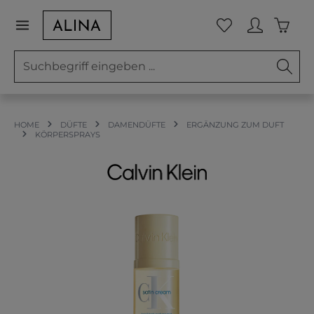
Zum Hauptinhalt springen
Waren
Du hast 0 Prod
HOME
DÜFTE
DAMENDÜFTE
ERGÄNZUNG ZUM DUFT
KÖRPERSPRAYS
Bildergalerie überspringen