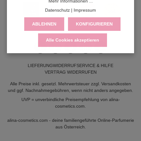
Mehr Informationen ...
Datenschutz
|
Impressum
ABLEHNEN
KONFIGURIEREN
Alle Cookies akzeptieren
LIEFERUNG
WIDERRUF
SERVICE & HILFE
VERTRAG WIDERRUFEN
Alle Preise inkl. gesetzl. Mehrwertsteuer zzgl.
Versandkosten
und ggf. Nachnahmegebühren, wenn nicht anders angegeben.
UVP = unverbindliche Preisempfehlung von alina-
cosmetics.com.
alina-cosmetics.com - deine familiengeführte Online-Parfumerie
aus Österreich.