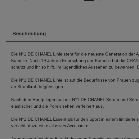
Beschreibung
Die N°1 DE CHANEL Linie steht für die neueste Generation der Anti
Kamelie. Nach 19 Jahren Erforschung der Kamelie hat die CHANEL 
schützt und ihr so hilft, ihr jugendliches Aussehen zu bewahren. Di
Die N°1 DE CHANEL Linie ist auf die Bedürfnisse von Frauen zuge
an Strahlkraft begünstigen.
Nach dem Hautpflegeritual mit N°1 DE CHANEL Serum und Serum-Sp
elastischer und die Poren sehen verfeinert aus.
Die N°1 DE CHANEL Essentials für den Sport in einem limitierten S
verleiht, dazu ein exklusives Accessoire.
Angereichert mit dem Extrakt der roten Kamelie, welches über re