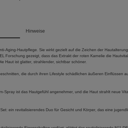
Hinweise
-Aging-Hautpflege. Sie wirkt gezielt auf die Zeichen der Hautalterung 
Forschung gezeigt, dass das Extrakt der roten Kamelie die Hautvitalit
e Haut ist glatter, strahlender, sichtbar schöner.
schnitten, die durch ihren Lifestyle schädlichen äußeren Einflüssen a
ray ist das Hautgefühl angenehmer, und die Haut strahlt neue Vitalit
et: ein revitalisierendes Duo für Gesicht und Körper, das eine jugendl
vitalisierende Eigenschaften verfügt, glättet das revitalisierende N°