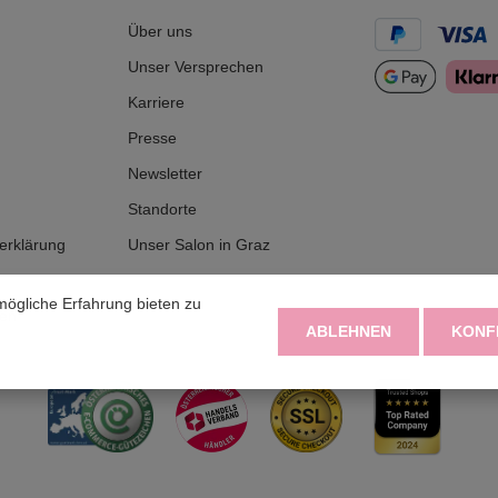
Über uns
Unser Versprechen
Karriere
Presse
Newsletter
Standorte
serklärung
Unser Salon in Graz
ögliche Erfahrung bieten zu
fen
ABLEHNEN
KONF