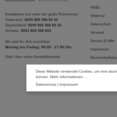
AGBs
Kontaktiere uns unter der gratis Rufnummer:
Widerruf
Österreich:
0043 800 366 60 33
Datenschutz
Deutschland:
0049 800 366 60 33
Schweiz:
0041 800 366 603
Versand
Service & Hilfe
Wir sind für dich erreichbar:
Montag bis Freitag: 09:00 - 17:00 Uhr.
Impressum
Oder über unser
Kontaktformular
.
Barrierefreiheit
Cookies
Diese Website verwendet Cookies, um eine bestm
Vertrag widerru
können.
Mehr Informationen ...
Datenschutz
|
Impressum