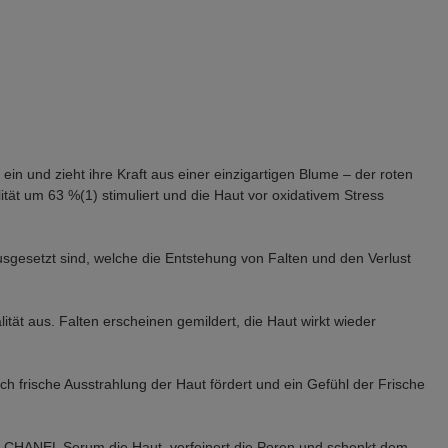
ein und zieht ihre Kraft aus einer einzigartigen Blume – der roten
ät um 63 %(1) stimuliert und die Haut vor oxidativem Stress
usgesetzt sind, welche die Entstehung von Falten und den Verlust
ät aus. Falten erscheinen gemildert, die Haut wirkt wieder
ich frische Ausstrahlung der Haut fördert und ein Gefühl der Frische
1 DE CHANEL Serum die Haut, verfeinert die Poren und schenkt dem