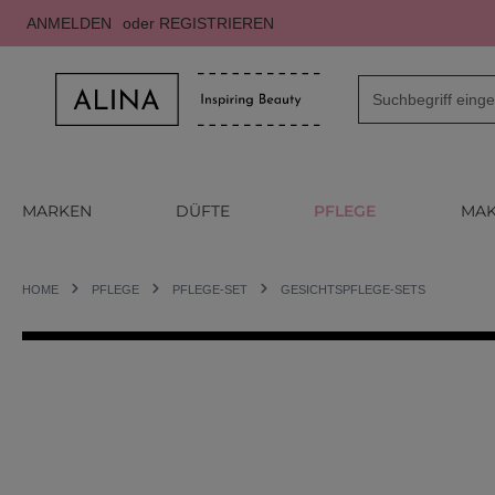
ANMELDEN
oder
REGISTRIEREN
m Hauptinhalt springen
Zur Suche springen
Zur Hauptnavigation springen
MARKEN
DÜFTE
PFLEGE
MAK
HOME
PFLEGE
PFLEGE-SET
GESICHTSPFLEGE-SETS