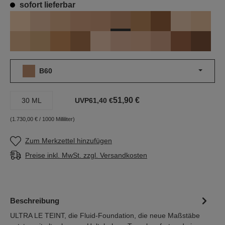
sofort lieferbar
B60
B10
B20
B30
B40
B50
B80
B140
BD11
BD21
BD31
BD41
BD91
BD121
BR12
BR22
BR32
BR42
BR132
BR152
B60
51,90 €
30 ML
UVP
61,40 €
(1.730,00 € / 1000 Milliliter)
Zum Merkzettel hinzufügen
Preise inkl. MwSt. zzgl. Versandkosten
Beschreibung
ULTRA LE TEINT, die Fluid-Foundation, die neue Maßstäbe