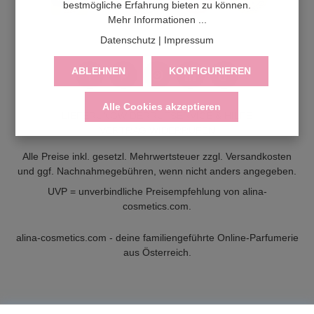
bestmögliche Erfahrung bieten zu können.
Mehr Informationen ...
Datenschutz
|
Impressum
ABLEHNEN
KONFIGURIEREN
Alle Cookies akzeptieren
LIEFERUNG
WIDERRUF
SERVICE & HILFE
VERTRAG WIDERRUFEN
Alle Preise inkl. gesetzl. Mehrwertsteuer zzgl.
Versandkosten
und ggf. Nachnahmegebühren, wenn nicht anders angegeben.
UVP = unverbindliche Preisempfehlung von alina-
cosmetics.com.
alina-cosmetics.com - deine familiengeführte Online-Parfumerie
aus Österreich.