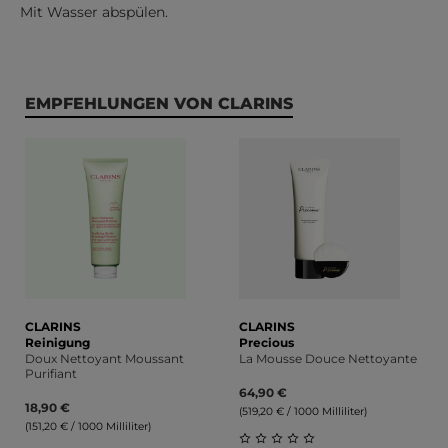
Mit Wasser abspülen.
Produktgalerie überspringen
EMPFEHLUNGEN VON CLARINS
CLARINS
CLARINS
Reinigung
Precious
Doux Nettoyant Moussant
La Mousse Douce Nettoyante
Purifiant
64,90 €
18,90 €
(519,20 € / 1000 Milliliter)
(151,20 € / 1000 Milliliter)