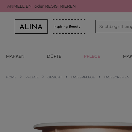
ANMELDEN
oder
REGISTRIEREN
m Hauptinhalt springen
Zur Suche springen
Zur Hauptnavigation springen
MARKEN
DÜFTE
PFLEGE
MAK
HOME
PFLEGE
GESICHT
TAGESPFLEGE
TAGESCREMEN
Bildergalerie überspringen