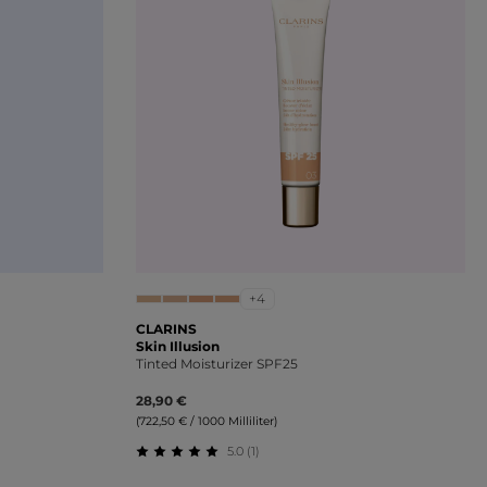
+4
CLARINS
Skin Illusion
Tinted Moisturizer SPF25
28,90 €
(722,50 € / 1000 Milliliter)
5.0 (1)
ung von 5 von 5 Sternen
Durchschnittliche Bewertung von 5 von 