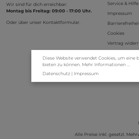
Service & Hilfe
Wir sind für dich erreichbar:
Montag bis Freitag: 09:00 - 17:00 Uhr.
Impressum
Oder über unser
Kontaktformular
.
Barrierefreihe
Cookies
Vertrag wider
Diese Website verwendet Cookies, um eine 
bieten zu können.
Mehr Informationen ...
Datenschutz
|
Impressum
Alle Preise inkl. gesetzl. Meh