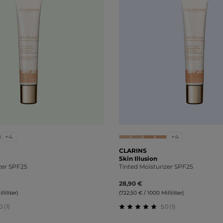
+4
+4
CLARINS
Skin Illusion
zer SPF25
Tinted Moisturizer SPF25
28,90 €
liliter)
(722,50 € / 1000 Milliliter)
0 (1)
5.0 (1)
tliche Bewertung von 5 von 5 Sternen
Durchschnittliche Bewert