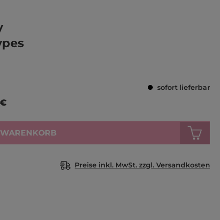
Durchschnittlich
y
ypes
sofort lieferbar
 €
N WARENKORB
Preise inkl. MwSt. zzgl. Versandkosten