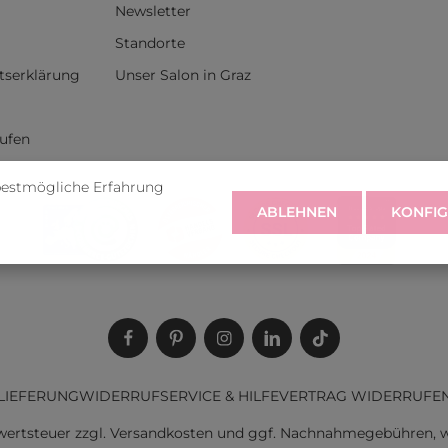
Newsletter
Standorte
itserklärung
Unser Salon in Graz
rufen
bestmögliche Erfahrung
ABLEHNEN
KONFIG
LIEFERUNG
WIDERRUF
SERVICE & HILFE
VERTRAG WIDERRUFE
rwertsteuer zzgl.
Versandkosten
und ggf. Nachnahmegebühren, w