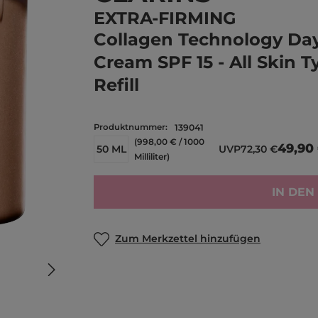
EXTRA-FIRMING
Collagen Technology Da
Cream SPF 15 - All Skin T
Refill
Produktnummer:
139041
(998,00 € / 1000
49,90
50 ML
UVP
72,30 €
Milliliter)
IN DE
Zum Merkzettel hinzufügen