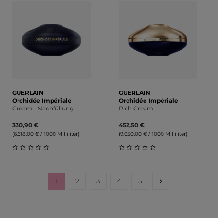
GUERLAIN
GUERLAIN
Orchidée Impériale
Orchidée Impériale
Cream - Nachfüllung
Rich Cream
330,90 €
452,50 €
(6.618,00 € / 1000 Milliliter)
(9.050,00 € / 1000 Milliliter)
Durchschnittliche Bewertung von 0 von 5 Sternen
Durchschnittliche Bewert
1
2
3
4
5
Seite
Seite
Seite
Seite
Seite