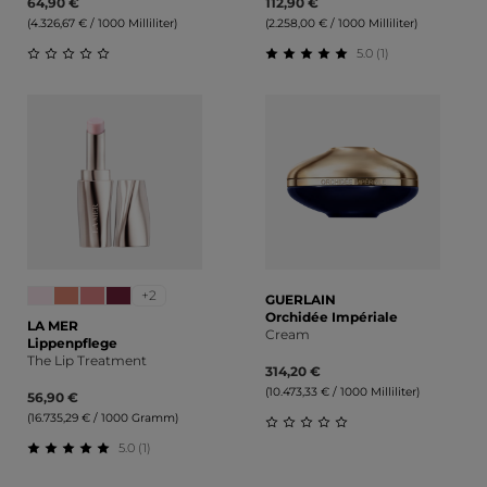
64,90 €
112,90 €
(4.326,67 € / 1000 Milliliter)
(2.258,00 € / 1000 Milliliter)
5.0 (1)
Durchschnittliche Bewertung von 0 von 5 Sternen
Durchschnittliche Bewert
+2
GUERLAIN
Orchidée Impériale
LA MER
Cream
Lippenpflege
The Lip Treatment
314,20 €
(10.473,33 € / 1000 Milliliter)
56,90 €
(16.735,29 € / 1000 Gramm)
5.0 (1)
Durchschnittliche Bewert
Durchschnittliche Bewertung von 5 von 5 Sternen