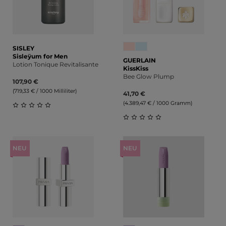
SISLEY
Sisleÿum for Men
GUERLAIN
Lotion Tonique Revitalisante
KissKiss
Bee Glow Plump
107,90 €
(719,33 € / 1000 Milliliter)
41,70 €
(4.389,47 € / 1000 Gramm)
Durchschnittliche Bewertung von 0 von 5 Sternen
Durchschnittliche Bewert
NEU
NEU