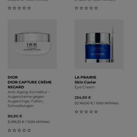
Durchschnittliche Bewertung von 0 von 5 Sternen
Durchschnittliche Bewert
DIOR
LA PRAIRIE
DIOR CAPTURE CRÈME
Skin Caviar
REGARD
Eye Cream
Anti-Aging-Korrektur –
Augencreme gegen
254,90 €
Augenringe, Falten,
(12.745,00 € / 1000 Milliliter)
Schwellungen
80,90 €
Durchschnittliche Bewert
(5.393,33 € / 1000 Milliliter)