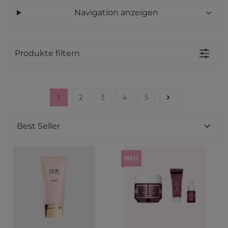
Navigation anzeigen
Produkte filtern
1
2
3
4
5
Seite
Seite
Seite
Seite
Seite
NEU