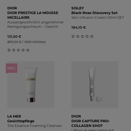
DIOR
SISLEY
DIOR PRESTIGE LA MOUSSE
Black Rose Discovery Set
MICELLAIRE
Skin Infusion Cream 50ml SET
Aussergewöhnlich angenehmer
Reinigungsschaum – Gesicht
184,10 €
121,50 €
(810,00 € / 1000 Milliliter)
Durchschnittliche Bewert
Durchschnittliche Bewertung von 0 von 5 Sternen
NEU
LA MER
DIOR
Gesichtspflege
DIOR CAPTURE PRO-
The Essence Foaming Cleanser
COLLAGEN SHOT
Lifting-Augencreme mit