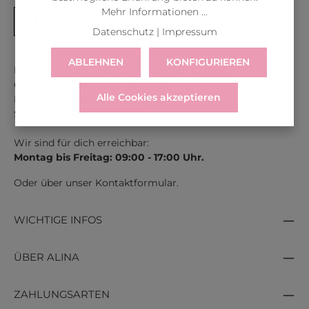
Mehr Informationen ...
Datenschutz
|
Impressum
ABLEHNEN
KONFIGURIEREN
Kontaktiere uns unter der gratis Rufnummer:
Österreich:
0043 800 366 60 33
Alle Cookies akzeptieren
Deutschland:
0049 800 366 60 33
Schweiz:
0041 800 366 603
Wir sind für dich erreichbar:
Montag bis Freitag: 09:00 - 17:00 Uhr.
Oder über unser
Kontaktformular
.
WICHTIGE INFOS
ÜBER ALINA
ZAHLUNGSARTEN