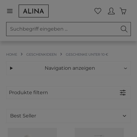
Zum Hauptinhalt springen
Waren
Du hast 0 Prod
HOME
GESCHENKIDEEN
GESCHENKE UNTER 10 €
Navigation anzeigen
Produkte filtern