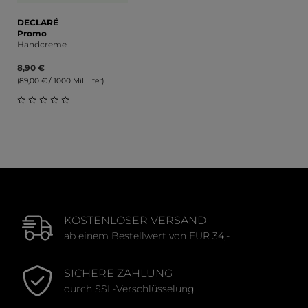
DECLARÉ
Promo
Handcreme
8,90 €
(89,00 € / 1000 Milliliter)
Durchschnittliche Bewertung von 0 von 5 Sternen
KOSTENLOSER VERSAND
ab einem Bestellwert von EUR 34,-
SICHERE ZAHLUNG
durch SSL-Verschlüsselung