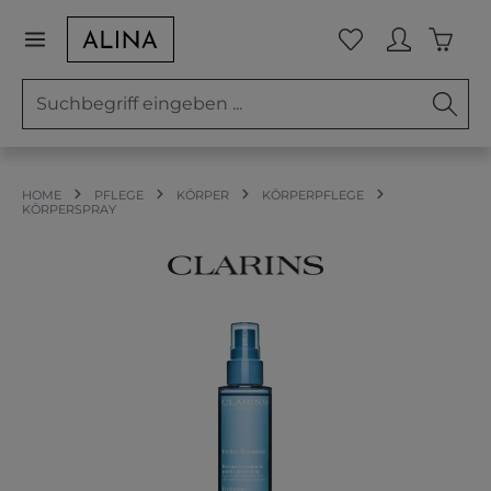
Zum Hauptinhalt springen
Waren
Du hast 0 Prod
HOME
PFLEGE
KÖRPER
KÖRPERPFLEGE
KÖRPERSPRAY
Bildergalerie überspringen