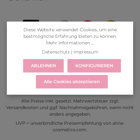
Diese Website verwendet Cookies, um eine
bestmögliche Erfahrung bieten zu können.
Mehr Informationen ...
Datenschutz
|
Impressum
ABLEHNEN
KONFIGURIEREN
Alle Cookies akzeptieren
LIEFERUNG
WIDERRUF
SERVICE & HILFE
VERTRAG WIDERRUFEN
Alle Preise inkl. gesetzl. Mehrwertsteuer zzgl.
Versandkosten
und ggf. Nachnahmegebühren, wenn nicht
anders angegeben.
UVP = unverbindliche Preisempfehlung von alina-
cosmetics.com.