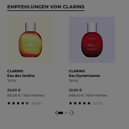
Produktgalerie überspringen
EMPFEHLUNGEN VON CLARINS
CLARINS
CLARINS
Eau des Jardins
Eau Dynamisante
Spray
Spray
30,60 €
22,90 €
(612,00 € / 1000 Milliliter)
(458,00 € / 1000 Milliliter)
4.8 (8)
5.0 (5)
Durchschnittliche Bewertung von 4.75 von 5 Sternen
Durchschnittliche Bewert