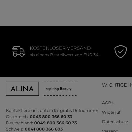
Durchschnittliche Bewertung von 5 von 5 Sternen
Durchschnit
KOSTENLOSER VERSAND
ab einem Bestellwert von EUR 34,-
WICHTIGE I
AGBs
Kontaktiere uns unter der gratis Rufnummer:
Widerruf
Österreich:
0043 800 366 60 33
Datenschutz
Deutschland:
0049 800 366 60 33
Schweiz:
0041 800 366 603
Versand