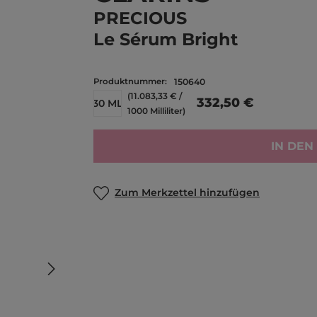
PRECIOUS
Le Sérum Bright
Produktnummer:
150640
(11.083,33 € /
332,50 €
30 ML
1000 Milliliter)
IN DE
Zum Merkzettel hinzufügen