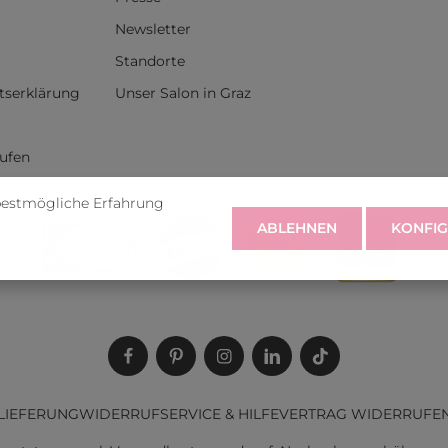
Newsletter
Standorte
itserklärung
Unser Salon in Graz
rufen
bestmögliche Erfahrung
ABLEHNEN
KONFIG
LIEFERUNG
WIDERRUF
SERVICE & HILFE
VERTRAG WIDERRUFE