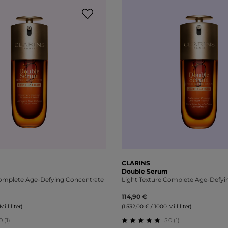
CLARINS
Double Serum
Complete Age-Defying Concentrate
Light Texture Complete Age-Defyi
114,90 €
illiliter)
(1.532,00 € / 1000 Milliliter)
0 (1)
5.0 (1)