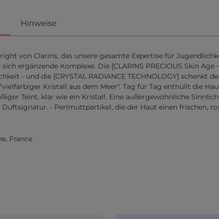
Hinweise
ight von Clarins, das unsere gesamte Expertise für Jugendlich
nd sich ergänzende Komplexe. Die [CLARINS PRECIOUS Skin Age -
dlichkeit - und die [CRYSTAL RADIANCE TECHNOLOGY] schenkt dem 
 "vielfarbiger Kristall aus dem Meer". Tag für Tag enthüllt die Ha
iger Teint, klar wie ein Kristall. Eine außergewöhnliche Sinnlichk
us Duftsignatur. - Perlmuttpartikel, die der Haut einen frischen, 
ne, France