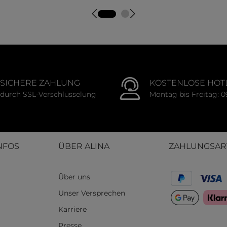
tliche Bewertung von 5 von 5 Sternen
Durchschnittliche Bewert
SICHERE ZAHLUNG
KOSTENLOSE HOT
durch SSL-Verschlüsselung
Montag bis Freitag: 0
NFOS
ÜBER ALINA
ZAHLUNGSAR
Über uns
Unser Versprechen
Karriere
Presse