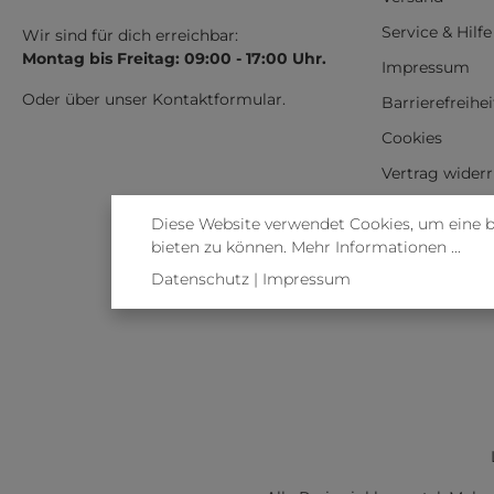
Service & Hilfe
Wir sind für dich erreichbar:
Montag bis Freitag: 09:00 - 17:00 Uhr.
Impressum
Oder über unser
Kontaktformular
.
Barrierefreihe
Cookies
Vertrag wider
Diese Website verwendet Cookies, um eine 
bieten zu können.
Mehr Informationen ...
Datenschutz
|
Impressum