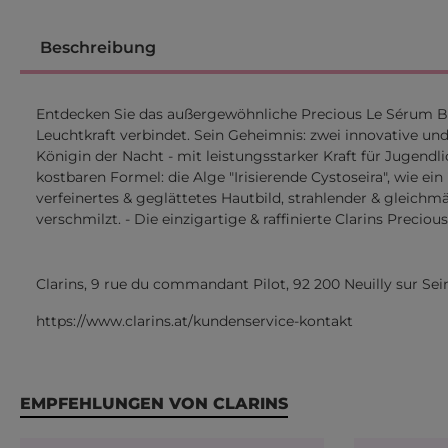
Beschreibung
Entdecken Sie das außergewöhnliche Precious Le Sérum Br
Leuchtkraft verbindet. Sein Geheimnis: zwei innovative u
Königin der Nacht - mit leistungsstarker Kraft für Jugen
kostbaren Formel: die Alge "Irisierende Cystoseira", wie ein
verfeinertes & geglättetes Hautbild, strahlender & gleichmäß
verschmilzt. - Die einzigartige & raffinierte Clarins Precio
Clarins, 9 rue du commandant Pilot, 92 200 Neuilly sur Sei
https://www.clarins.at/kundenservice-kontakt
Produktgalerie überspringen
EMPFEHLUNGEN VON CLARINS