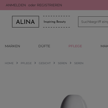
ANMELDEN
oder
REGISTRIEREN
m Hauptinhalt springen
Zur Suche springen
Zur Hauptnavigation springen
MARKEN
DÜFTE
PFLEGE
MAK
HOME
PFLEGE
GESICHT
SEREN
SEREN
Bildergalerie überspringen