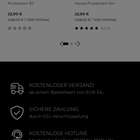
Protection 30
Haute Protection 50+
22,90 €
22,90 €
(458,00 € / 1000 Milliliter)
(458,00 € / 1000 Milliliter)
5.0 (1)
Durchschnittliche Bewertung von 0 von 5 Sternen
Durchschnittliche Bewert
KOSTENLOSER VERSAND
ab einem Bestellwert von EUR 34,-
SICHERE ZAHLUNG
durch SSL-Verschlüsselung
KOSTENLOSE HOTLINE