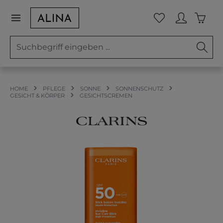
Zum Hauptinhalt springen
Waren
Du hast 0 Prod
HOME
PFLEGE
SONNE
SONNENSCHUTZ
GESICHT & KÖRPER
GESICHTSCREMEN
Bildergalerie überspringen