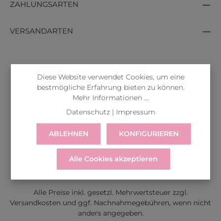
ZAHLUNGSARTEN
VERSANDARTEN
Diese Website verwendet Cookies, um eine
bestmögliche Erfahrung bieten zu können.
Mehr Informationen ...
Datenschutz
|
Impressum
ABLEHNEN
KONFIGURIEREN
Alle Cookies akzeptieren
LIEFERUNG
WIDERRUF
SERVICE & HILFE
VERTRAG WIDERRUFEN
Alle Preise inkl. gesetzl. Mehrwertsteuer zzgl.
Versandkosten
und ggf. Nachnahmegebühren, wenn nicht
anders angegeben.