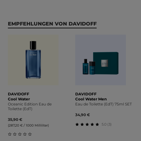
Produktgalerie überspringen
EMPFEHLUNGEN VON DAVIDOFF
DAVIDOFF
DAVIDOFF
Cool Water
Cool Water Men
Oceanic Edition Eau de
Eau de Toilette (EdT) 75ml SET
Toilette (EdT)
34,90 €
35,90 €
5.0 (3)
(287,20 € / 1000 Milliliter)
Durchschnittliche Bewert