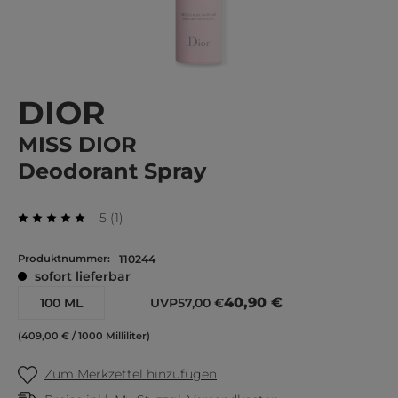
DIOR
MISS DIOR
Deodorant Spray
Durchschnittliche Bewertung von 5 von 5 Stern
Bewertung
5
(
1
)
Durchschnittliche Bewertung von 5 von 5 Sternen
Produktnummer:
110244
sofort lieferbar
40,90 €
100 ML
UVP
57,00 €
(409,00 € / 1000 Milliliter)
Zum Merkzettel hinzufügen