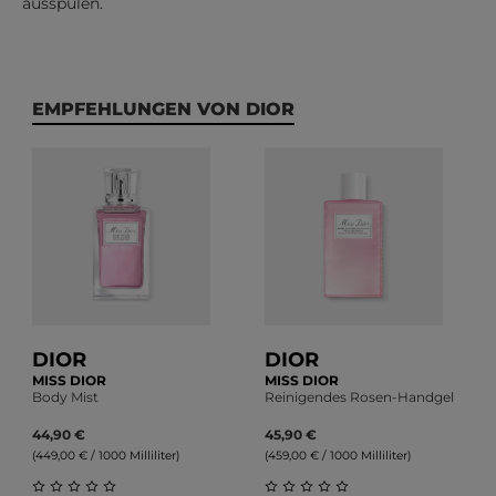
ausspülen.
Produktgalerie überspringen
EMPFEHLUNGEN VON DIOR
DIOR
DIOR
MISS DIOR
MISS DIOR
Body Mist
Reinigendes Rosen-Handgel
44,90 €
45,90 €
(449,00 € / 1000 Milliliter)
(459,00 € / 1000 Milliliter)