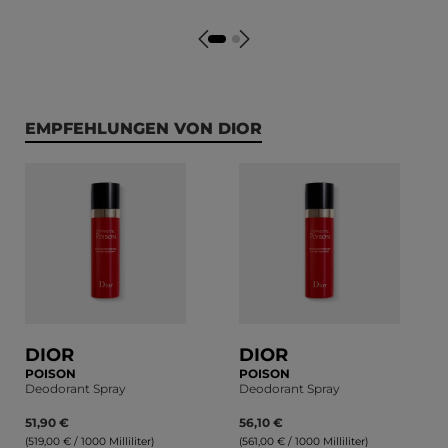
Durchschnittliche Bewertung von 0 von 5 Sternen
Durchschnittliche Bewert
Produktgalerie überspringen
EMPFEHLUNGEN VON DIOR
DIOR
DIOR
POISON
POISON
Deodorant Spray
Deodorant Spray
51,90 €
56,10 €
(519,00 € / 1000 Milliliter)
(561,00 € / 1000 Milliliter)