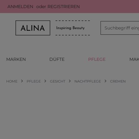
ANMELDEN
oder
REGISTRIEREN
m Hauptinhalt springen
Zur Suche springen
Zur Hauptnavigation springen
MARKEN
DÜFTE
PFLEGE
MAK
HOME
PFLEGE
GESICHT
NACHTPFLEGE
CREMEN
Bildergalerie überspringen