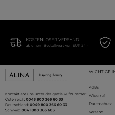
Durchschnittliche Bewertung von 3 von 5 Sternen
Durchschnit
KOSTENLOSER VERSAND
ab einem Bestellwert von EUR 34,-
WICHTIGE I
AGBs
Kontaktiere uns unter der gratis Rufnummer:
Widerruf
Österreich:
0043 800 366 60 33
Datenschutz
Deutschland:
0049 800 366 60 33
Schweiz:
0041 800 366 603
Versand