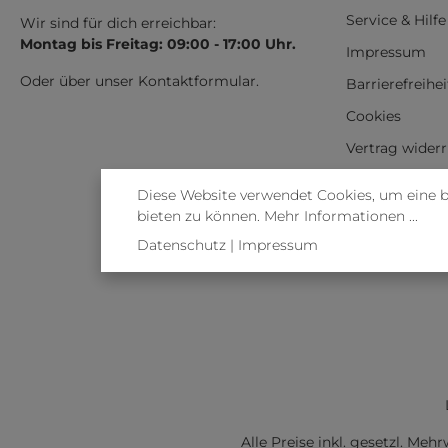
Service & Hilfe
Wir sind für dich erreichbar:
Montag bis Freitag: 09:00 - 17:00 Uhr.
Impressum
Oder über unser
Kontaktformular
.
Barrierefreihe
Cookies
Vertrag wider
Diese Website verwendet Cookies, um eine 
bieten zu können.
Mehr Informationen ...
Datenschutz
|
Impressum
Alle Preise inkl. gesetzl. Meh