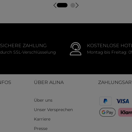
tliche Bewertung von 0 von 5 Sternen
Durchschnittliche Bewert
SICHERE ZAHLUNG
KOSTENLOSE HOT
durch SSL-Verschlüsselung
Montag bis Freitag: 0
NFOS
ÜBER ALINA
ZAHLUNGSAR
Über uns
Unser Versprechen
Karriere
Presse