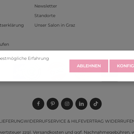
Newsletter
Standorte
itserklärung
Unser Salon in Graz
rufen
bestmögliche Erfahrung
ABLEHNEN
KONFIG
LIEFERUNG
WIDERRUF
SERVICE & HILFE
VERTRAG WIDERRUFE
rwertsteuer zzgl.
Versandkosten
und ggf. Nachnahmegebühren, w