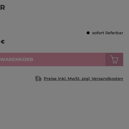
Durchschnittlich
IR
sofort lieferbar
 €
N WARENKORB
Preise inkl. MwSt. zzgl. Versandkosten