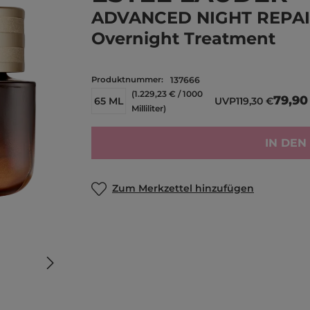
ADVANCED NIGHT REPA
Overnight Treatment
Produktnummer:
137666
(1.229,23 € / 1000
79,90
65 ML
UVP
119,30 €
Milliliter)
IN DE
Zum Merkzettel hinzufügen