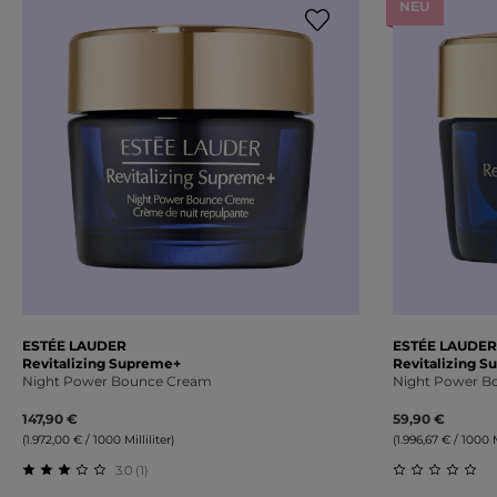
NEU
ESTÉE LAUDER
ESTÉE LAUDER
Revitalizing Supreme+
Revitalizing 
Night Power Bounce Cream
Night Power Bo
147,90 €
59,90 €
(1.972,00 € / 1000 Milliliter)
(1.996,67 € / 1000 Mi
3.0 (1)