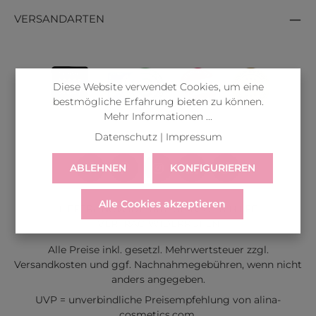
VERSANDARTEN
Diese Website verwendet Cookies, um eine
bestmögliche Erfahrung bieten zu können.
Mehr Informationen ...
Datenschutz
|
Impressum
ABLEHNEN
KONFIGURIEREN
Alle Cookies akzeptieren
LIEFERUNG
WIDERRUF
SERVICE & HILFE
VERTRAG WIDERRUFEN
Alle Preise inkl. gesetzl. Mehrwertsteuer zzgl.
Versandkosten
und ggf. Nachnahmegebühren, wenn nicht
anders angegeben.
UVP = unverbindliche Preisempfehlung von alina-
cosmetics.com.