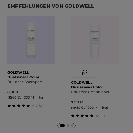
Produktgalerie überspringen
EMPFEHLUNGEN VON GOLDWELL
GOLDWELL
Dualsenses Color
Brilliance Shampoo
GOLDWELL
Dualsenses Color
8,90 €
Brilliance Conditioner
(35,60 € / 1000 Milliliter)
9,90 €
5.0 (3)
(49,50 € / 1000 Milliliter)
Durchschnittliche Bewertung von 5 von 5 Sternen
5.0 (1)
Durchschnittliche Bewert