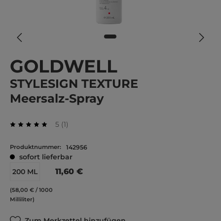
GOLDWELL
STYLESIGN TEXTURE
Meersalz-Spray
Durchschnittliche Bewertung von 5 von 5 Stern
Bewertung
5
(
1
)
Durchschnittliche Bewertung von 5 von 5 Sternen
Produktnummer:
142956
sofort lieferbar
11,60 €
200 ML
(58,00 € / 1000
Milliliter)
Zum Merkzettel hinzufügen