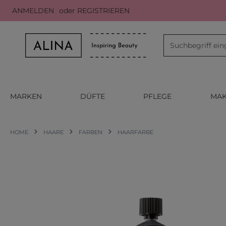
ANMELDEN
oder
REGISTRIEREN
m Hauptinhalt springen
Zur Suche springen
Zur Hauptnavigation springen
MARKEN
DÜFTE
PFLEGE
MAK
HOME
HAARE
FARBEN
HAARFARBE
Bildergalerie überspringen