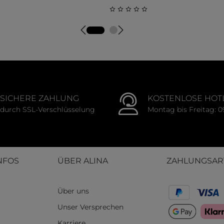
liche Bewertung von 0 von 5 Sternen
Durchschnittliche Bewertung
SICHERE ZAHLUNG
KOSTENLOSE HOT
durch SSL-Verschlüsselung
Montag bis Freitag: 0
NFOS
ÜBER ALINA
ZAHLUNGSAR
Über uns
Unser Versprechen
Karriere