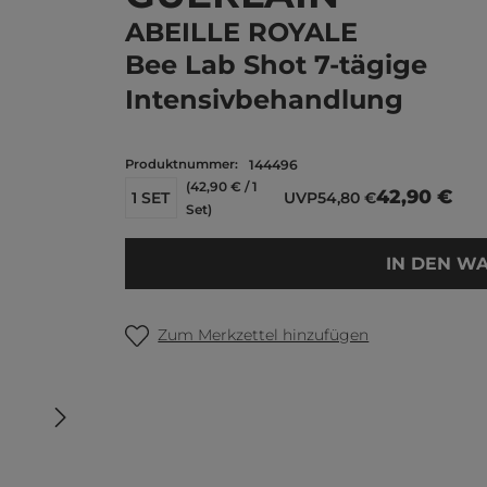
ABEILLE ROYALE
Bee Lab Shot 7-tägige
Intensivbehandlung
Produktnummer:
144496
(42,90 € / 1
42,90 €
1 SET
UVP
54,80 €
Set)
IN DEN W
Zum Merkzettel hinzufügen