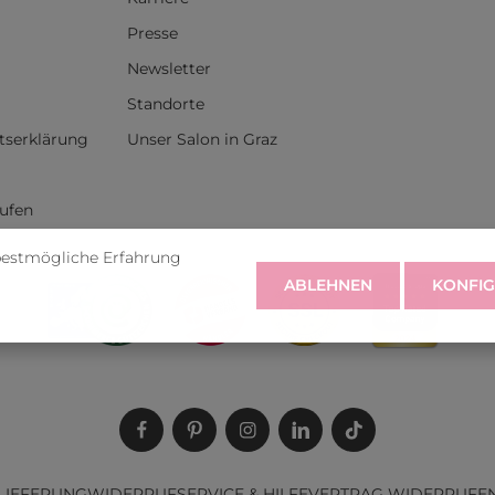
Presse
Newsletter
Standorte
itserklärung
Unser Salon in Graz
rufen
bestmögliche Erfahrung
ABLEHNEN
KONFIG
LIEFERUNG
WIDERRUF
SERVICE & HILFE
VERTRAG WIDERRUFE