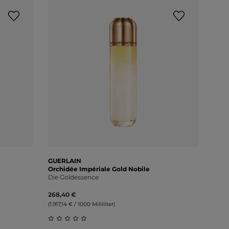
GUERLAIN
GUE
Orchidée Impériale Gold Nobile
Orch
Die Goldessence
Brig
268,40 €
364,
(1.917,14 € / 1000 Milliliter)
(12.16