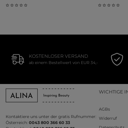
Durchschnittliche Bewertung von 0 von 5 Sternen
Durchschnitt
KOSTENLOSER VERSAND
ab einem Bestellwert von EUR 34,-
WICHTIGE I
AGBs
Kontaktiere uns unter der gratis Rufnummer:
Widerruf
Österreich:
0043 800 366 60 33
Datenschutz