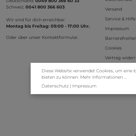
Deutschland:
0049 800 366 60 33
Schweiz:
0041 800 366 603
Versand
Service & Hilfe
Wir sind für dich erreichbar:
Montag bis Freitag: 09:00 - 17:00 Uhr.
Impressum
Oder über unser
Kontaktformular
.
Barrierefreihe
Cookies
Vertrag wider
Diese Website verwendet Cookies, um eine 
bieten zu können.
Mehr Informationen ...
Datenschutz
|
Impressum